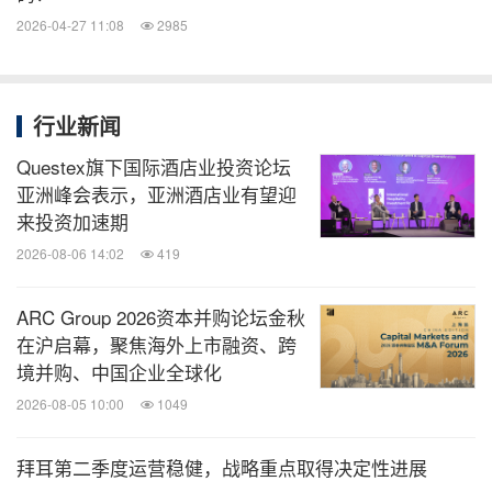
14岁的刘梦佳小朋友（混合细胞白血病移植后6年
2026-04-27 11:08
2985
多）带来动人歌曲《如愿》，天籁般纯净的嗓音感染
了现场所有人，歌声萦绕间大家不禁湿了眼眶。未来
行业新闻
的路还很长，希望病友们带着这份新生的希望，去创
Questex旗下国际酒店业投资论坛
造更加精彩的未来。
亚洲峰会表示，亚洲酒店业有望迎
来投资加速期
第四个板块“善意传递温情”部分由赵艳丽主任和吕范
2026-08-06 14:02
419
永主任主持。血液肿瘤的治疗之路艰辛漫长，31岁的
马竹青（T、B双表急淋CAR-T后桥接半相合移植5年
ARC Group 2026资本并购论坛金秋
多），因为在治疗过程中在被社会各界堆积的善意环
在沪启幕，聚焦海外上市融资、跨
境并购、中国企业全球化
境中感受到了希望，成为了同样热心温暖的人。廖菲
2026-08-05 10:00
1049
小朋友（M5半相合移植后3年多），父母离异，是未
婚的姑姑放下所有的工作并选择来到河北陪伴她治
拜耳第二季度运营稳健，战略重点取得决定性进展
疗，她们用自己的经历告诉大家，生病不可怕，做出