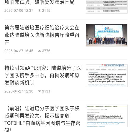
项临床试验，破解复发难治困局
影师小宴同学（γδ型T急淋半相合移植后9年），心
2026-07-06 12:37
2115
灵手巧，为活动亲手编制百余枝爱心仙女棒的子涵同
学（AML移植后4年多），用亲身经历告诉我们只要
第六届陆道培医疗细胞治疗大会在
燕达陆道培医院新院报告厅隆重召
积极向前，按下暂停键的人生，重启依旧精彩。
开
2026-04-27 16:45
3776
第三个板块“志学铸就未来”部分由魏志杰主任和张弦
主任主持。5岁确诊ALL，经过两次CAR-T残留仍然
持续引领aAPL研究：陆道培分子医
高达73.77%，在父母强烈的要求下进行了挽救性半
学团队携手多中心，再揭发病和原
发耐药新机制
相合移植，如今移植后7年多，畅畅和爸爸赵宏伟讲
2026-04-27 12:30
3131
述了一个关于只要坚持就能重新迎来春天的故事。22
岁的小卓同学（M2半相合移植7年），凭借永不放弃
【前沿】陆道培分子医学团队于权
的信念重返校园，走出湘西北大山，作为一名大一新
威期刊再发论文，揭示极高危
生追寻生命的意义与价值。
TCF3HLF白血病基因图谱与生存密
码！