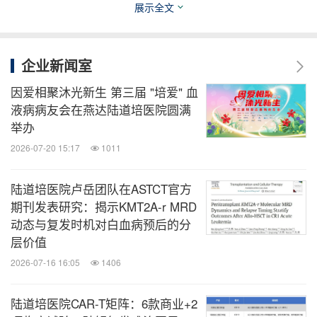
平主任主持。联合主办方暖白小屋的工作人员邓莹作
展示全文
为一名白血病患者家属，分享了她陪着弟弟（急淋B
非血缘移植后3年）将“脱轨的人生”扶正的经过，希望
企业新闻室
大家不只是医学上的治愈，更是社会学的治愈。公益
人杨丽君讲述了儿子坤仔（M2非血缘移植后6年多）
因爱相聚沐光新生 第三届 "培爱" 血
液病病友会在燕达陆道培医院圆满
一路过五关斩六将，披荆斩棘重返校园的故事，分享
举办
自己的治疗经验。因为淋过雨，总想为他人撑一把伞
2026-07-20 15:17
1011
，儿子“脱白”之后，杨丽君投身公益， 和其他患者家
属一起帮助了很多病友。
陆道培医院卢岳团队在ASTCT官方
期刊发表研究：揭示KMT2A-r MRD
动态与复发时机对白血病预后的分
张泽同学带来贯口表演，大家的表演和分享也把现场
层价值
氛围推向了一个高潮。
2026-07-16 16:05
1406
第二个板块“自励重燃人生”部分由刘德琰主任和孙瑞
陆道培医院CAR-T矩阵：6款商业+2
娟主任主持。颜值担当、才艺出众，本场活动特聘摄