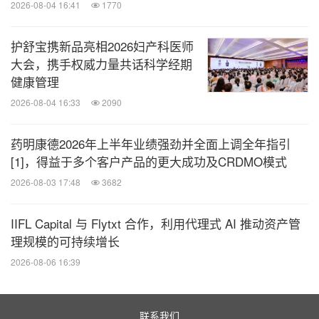
2026-08-04 16:41
1770
正确的选择，保持积极的心态，一定能收获美好的风
景。
护舒宝携新品亮相2026妇产科医师
大会，携手权威力量共话科学经期
健康管理
大会还为到场的24位康复明星颁发奖杯，感谢他们以
2026-08-04 16:33
2090
不服输的勇气和力量，在与病魔抗争中取得胜利，以
无私的温暖和大爱，积极鼓励和照亮更多还在抗争中
药明康德2026年上半年业绩强劲并全面上调全年指引
的病友们。
[1]，得益于多个客户产品的更大成功及CRDMO模式
2026-08-03 17:48
3682
爱的告白：因爱而生，为爱而行
IIFL Capital 与 Flytxt 合作，利用代理式 AI 推动资产管
理规模的可持续增长
2026-08-06 16:39
联系我们