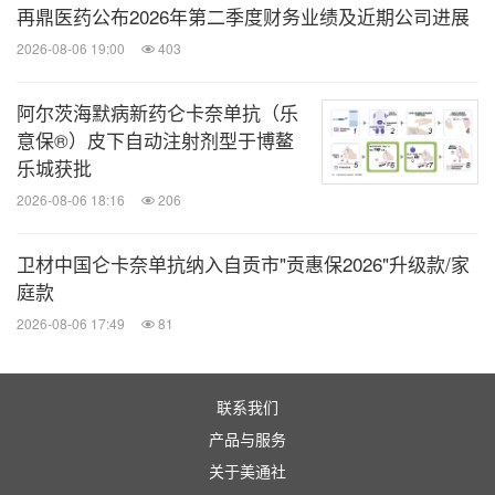
再鼎医药公布2026年第二季度财务业绩及近期公司进展
主持嘉宾：河北医科大学第二医院任金海教授、中国
2026-08-06 19:00
403
医学科学院血液病医院姜尔烈教授、上海新道培血液
病医院医疗院长王健民教授、北京陆道培血液病医院
阿尔茨海默病新药仑卡奈单抗（乐
意保®）皮下自动注射剂型于博鳌
医疗常务副院长王景文教授
乐城获批
2026-08-06 18:16
206
华中科技大学同济医学院附属协和医院梅恒教授分
享了CAR-T therapy bridging to allo-HSCT for r/r
卫材中国仑卡奈单抗纳入自贡市"贡惠保2026"升级款/家
B-ALL:Who?When?Why?
庭款
徐州医科大学血液病研究所徐开林教授作了CAR-T
2026-08-06 17:49
81
and HSCT therapy in hematological malignancy的
分享
联系我们
浙江大学医学院附属第一医院胡永仙教授作了CD7
产品与服务
CAR-T细胞桥接异基因造血干细胞移植治疗难治复
关于美通社
发T系肿瘤的进展分享