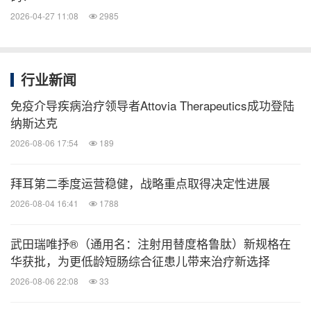
向肿瘤微环境新型CAR-T细胞治疗大B细胞淋巴瘤
2026-04-27 11:08
2985
的探索和临床实践
陆道培医院杨君芳主任作了CD7 CART治疗T细胞
淋巴瘤的临床经验分享
行业新闻
陆道培医院胥方医师分享了谱写新篇章-来特莫韦
免疫介导疾病治疗领导者Attovia Therapeutics成功登陆
临床应用的实践与思考
纳斯达克
陆道培医院赵艳丽主任分享了注射用两性霉素B脂
2026-08-06 17:54
189
质体--血液科IFD经验治疗的一线选择
拜耳第二季度运营稳健，战略重点取得决定性进展
讨论嘉宾：卢岳主任、薄剑教授、江岷教授、傅琤琤
2026-08-04 16:41
1788
教授、黄仲夏教授、化罗明教授、庄俊玲教授、张义
武田瑞唯抒®（通用名：注射用替度格鲁肽）新规格在
成教授
华获批，为更低龄短肠综合征患儿带来治疗新选择
2026-08-06 22:08
33
专题
3：CAR-T治疗后桥接异基因移植