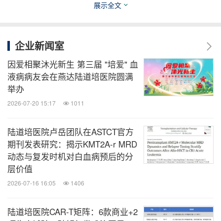
展示全文
授、刘开彦教授
陆佩华院长分享了CD7 CAR-T细胞治疗急性髓系/
企业新闻室
混合白血病的相关临床研究成果
因爱相聚沐光新生 第三届 "培爱" 血
陆道培医院曹星玉主任作了急性T淋巴细胞白血病
液病病友会在燕达陆道培医院圆满
的治疗经验分享
举办
陆道培医院张弦主任分享了血液系统恶性肿瘤的免
2026-07-20 15:17
1011
疫治疗进展
陆道培医院卢岳团队在ASTCT官方
中国医学科学院血液病医院王迎教授分享了CAR-T
期刊发表研究：揭示KMT2A-r MRD
细胞治疗急性淋巴细胞白血病的前沿研究进展
动态与复发时机对白血病预后的分
层价值
讨论嘉宾：张伯龙教授、罗建民教授、李振宇教授、
2026-07-16 16:05
1406
刘金宏教授、李剑教授、田悦明主任、王亮教授、张
学军教授
陆道培医院CAR-T矩阵：6款商业+2