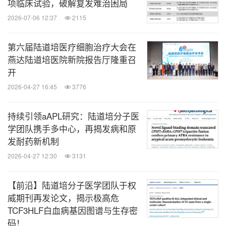
项临床试验，破解复发难治困局
2026-07-06 12:37
2115
专题
2：CAR-T治疗淋巴瘤/骨髓瘤
第六届陆道培医疗细胞治疗大会在
主持嘉宾：首都医科大学廖新生教授、北京大学血液
燕达陆道培医院新院报告厅隆重召
病研究所路瑾教授、北京协和医院周道斌教授、北京
开
大学肿瘤医院宋玉琴教授、陆道培医院卢岳主任、陆
2026-04-27 16:45
3776
佩华院长
持续引领aAPL研究：陆道培分子医
学团队携手多中心，再揭发病和原
上海交通大学医学院附属瑞金医院糜坚青教授分享
发耐药新机制
了多发性骨髓瘤CAR-T细胞治疗进展
2026-04-27 12:30
3131
西安交通大学第二附属医院何爱丽教授分享了多发
性骨髓瘤患者抗BCMA CAR-T细胞治疗复发后挽救
【前沿】陆道培分子医学团队于权
治疗选择
威期刊再发论文，揭示极高危
TCF3HLF白血病基因图谱与生存密
浙江大学医学院附属第二医院钱文斌教授分享了靶
码！