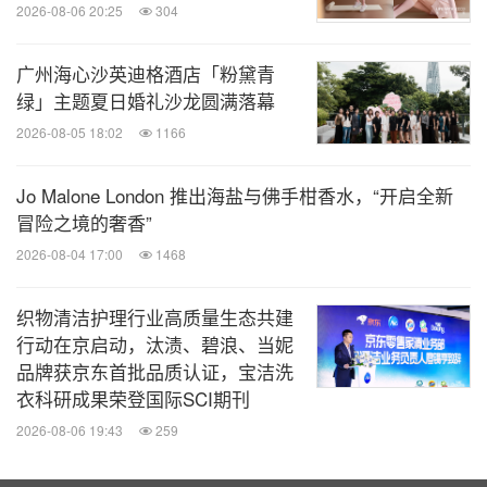
2026-08-06 20:25
304
“今天的快乐是滑板给的”抖音会员日
广州海心沙英迪格酒店「粉黛青
绿」主题夏日婚礼沙龙圆满落幕
除了滑得出色，更要穿得有范儿。本次，Vans 也为
2026-08-05 18:02
1166
消费者特别带来一系列重磅尖货产品。其中包括此次
在 Vans AVE 2.0 全球滑板巡回赛活动发布的，由
Jo Malone London 推出海盐与佛手柑香水，“开启全新
Vans 与知名滑手
Anthony Van Engelen
共同打造的
冒险之境的奢香”
专业滑板鞋款 AVE 2.0。这款专业滑板鞋搭载了
2026-08-04 17:00
1468
Vans 高科技分区纺织技术，针织面料极好的延展性
使得鞋面和鞋口处更加贴合双脚；同时，外置 TPU
织物清洁护理行业高质量生态共建
行动在京启动，汰渍、碧浪、当妮
后跟可增强鞋款的稳定性，不论滑板训练强度高低都
品牌获京东首批品质认证，宝洁洗
能轻松应对。
衣科研成果荣登国际SCI期刊
2026-08-06 19:43
259