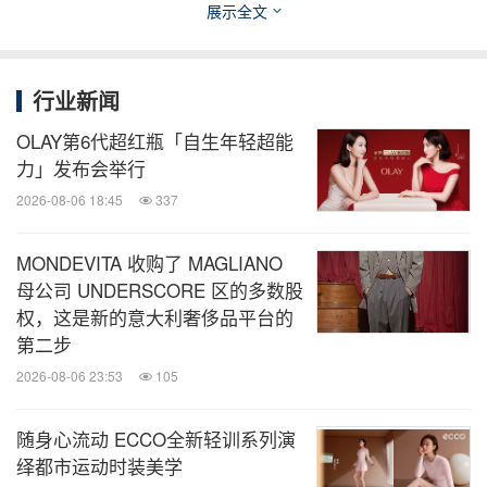
展示全文
音官方共同推出"今天的快乐是滑板给的"抖音线上会
员日活动，号召大家发挥无限创意。自 2024 年 5 月
6 日至 5 月 19 日，无论你身在何处，只需动动手
行业新闻
指，真人出镜拍摄您与滑板相关的快乐时刻，并添加
OLAY第6代超红瓶「自生年轻超能
抖音指定话题： #今天的快乐是滑板给的、#滑就
力」发布会举行
vans 了、#vans 滑板，成功上传至抖音平台，便有
2026-08-06 18:45
337
机会获得精彩好礼
MONDEVITA 收购了 MAGLIANO
母公司 UNDERSCORE 区的多数股
权，这是新的意大利奢侈品平台的
第二步
2026-08-06 23:53
105
随身心流动 ECCO全新轻训系列演
绎都市运动时装美学