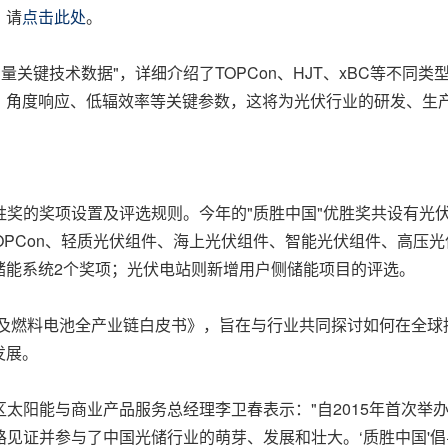
，请
点击此处
。
测量关键技术数据"，详细介绍了TOPCon、HJT、xBC等不
、角度响应、低辐效率等关键参数，这将为光伏行业的研发、生
"优胜奖的奖项设置及评选规则。今年的"质胜中国"优胜奖共设有
OPCon、轻质光伏组件、海上光伏组件、智能光伏组件、高压
储能系统2个奖项；光伏电站则新增用户侧储能项目的评选。
氢能及燃料电池全产业链白皮书》，旨在与行业共同探讨如何在全
发展。
太阳能与商业产品服务总经理李卫春表示："自2015年首次举办
路见证并参与了中国光储行业的萌芽、发展和壮大。‘质胜中国'