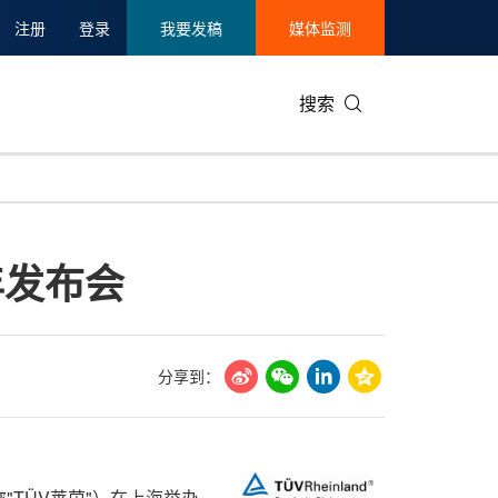
注册
登录
我要发稿
媒体监测
搜索
可持续发展
IT科技与互联网
日本
中国国际
零售业
韩国
年发布会
碳中和
娱乐时尚与艺术
新加坡
企业扩张
环境
泰国
新质生产力
健康与医疗制药
财报
农业与制
美国临床肿瘤学会(ASCO)
通信业
企业社会
旅游与酒
分享到：
世界杯
会展
中国国际
房地产建
称"TÜV莱茵"）在上海举办