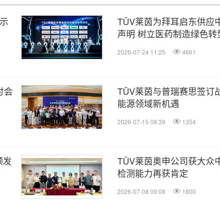
显示
TÜV莱茵为拜耳启东供应
声明 树立医药制造绿色转
2026-07-24 11:25
4661
讨会
TÜV莱茵与普瑞赛思签订
能源领域新机遇
2026-07-15 08:39
1354
颁发
TÜV莱茵奥申公司获大众
检测能力再获肯定
2026-07-08 09:08
1800