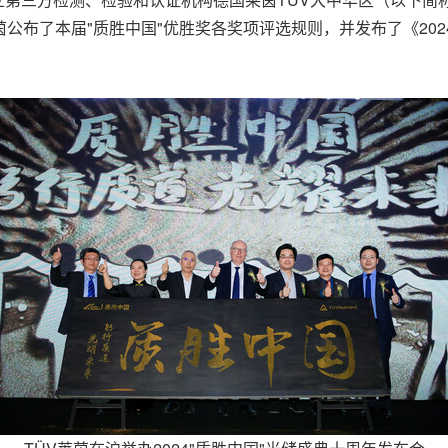
莱茵公布了本届"质胜中国"优胜奖各奖项评选规则，并发布了《2024