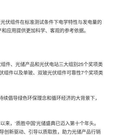
同类型光伏组件在标准测试条件下电学特性与发电量的
产和应用提供更加科学、客观的参考依据。
光伏组件、光储产品和光伏电站三大组别25个奖项类
光伏组件以及单玻、双玻光伏组件可靠性7个奖项类
球持续倡导绿色环保理念和循环经济的大背景下，
以来，‘质胜中国'光储盛典已迈入第十个年头。
倡导创新驱动、引导以质取胜，助力光储产品行销