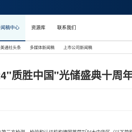
新闻稿中心
资源库
联系我们
美通社头条
多媒体新闻稿
上市公司新闻稿
国际消费电子展(CES)
汽车与交通
中国大陆
24"质胜中国"光储盛典十周
投资并购
能源化工与环保
马来西亚
世界移动通信大会
教育与人力资源
澳大利亚
人工智能
体育
汉诺威工业博览会
广告营销传媒
国际独立第三方检测、检验和认证机构德国莱茵TÜV大中华区（以下简