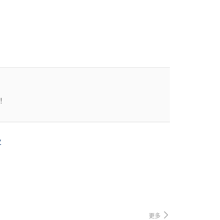
！
业
更多