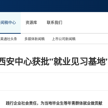
新闻稿中心
资源库
联系我们
美通社头条
多媒体新闻稿
上市公司新闻稿
国际消费电子展(CES)
汽车与交通
中国大陆
hina西安中心获批"就业见习基地
投资并购
能源化工与环保
马来西亚
世界移动通信大会
教育与人力资源
澳大利亚
人工智能
体育
汉诺威工业博览会
广告营销传媒
践行企业社会责任，为当地毕业生等年青群体就业做贡献