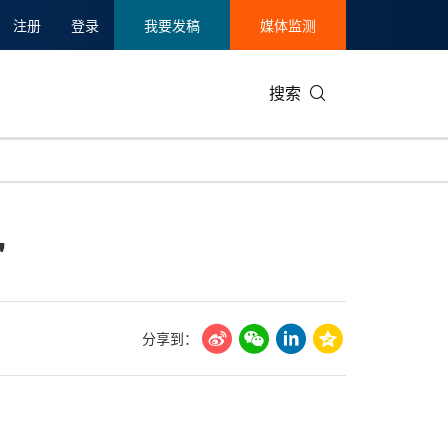
注册
登录
我要发稿
媒体监测
搜索
可持续发展
IT科技与互联网
日本
中国国际
零售业
韩国
"
碳中和
娱乐时尚与艺术
新加坡
企业扩张
环境
泰国
新质生产力
健康与医疗制药
财报
农业与制
美国临床肿瘤学会(ASCO)
通信业
企业社会
旅游与酒
分享到：
世界杯
会展
中国国际
房地产建