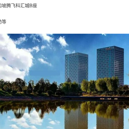
加坡腾飞科汇城B座
助等