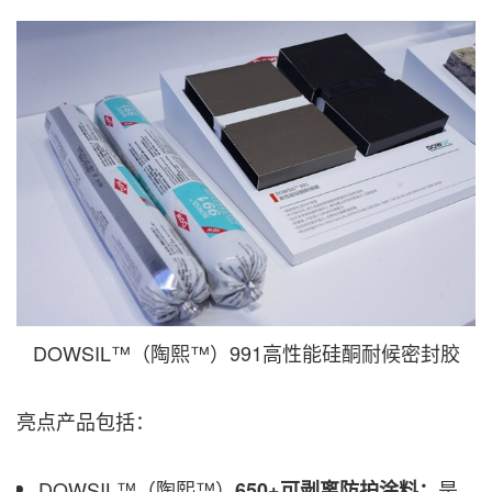
DOWSIL™（陶熙™）991高性能硅酮耐候密封胶
亮点产品包括：
DOWSIL™（陶熙™）
是
650+可剥离防护涂料：