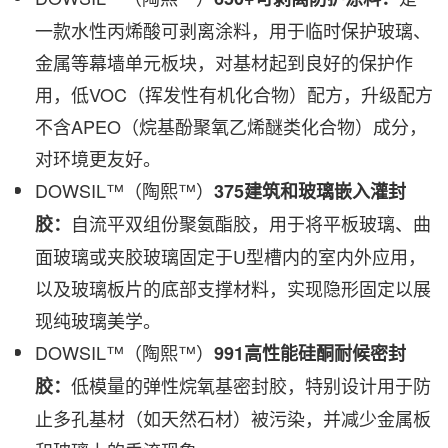
一款水性丙烯酸可剥离涂料，用于临时保护玻璃、
金属等幕墙单元板块，对基材起到良好的保护作
用，低VOC（挥发性有机化合物）配方，升级配方
不含APEO（烷基酚聚氧乙烯醚类化合物）成分，
对环境更友好。
DOWSIL™（陶熙™）
375建筑和玻璃嵌入灌封
自流平双组份聚氨酯胶，用于将平板玻璃、曲
胶：
面玻璃或夹胶玻璃固定于U型槽内的室内外应用，
以及玻璃板片的底部支撑材料，实现隐形固定以展
现纯玻璃美学。
DOWSIL™（陶熙™）
991高性能硅酮耐候密封
低模量的弹性烷氧基密封胶，特别设计用于防
胶
：
止多孔基材（如天然石材）被污染，并减少金属板