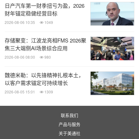
日产汽车第一财季扭亏为盈，2026
关于陶氏公司
财年锚定稳健经营目标
2026-08-06 10:35
1049
陶氏公司（纽约证交所代码：DOW）是全球领先的
材料科学公司之一，服务于包装、基础建设、交通运
存储聚变：江波龙亮相FMS 2026聚
焦三大端侧AI场景综合应用
输、消费者应用等高增长市场的客户。我们将全球性
布局、资产整合和规模效益、专注的创新、领先的业
2026-08-06 08:00
980
务定位、以及对可持续发展的承诺相结合，以实现盈
魏德米勒：以先锋精神扎根本土，
利性增长，打造可持续未来。陶氏公司在全球31个国
以客户需求锚定可持续增长
家和地区运营制造基地，全球员工约35,900名。陶氏
2026-08-05 15:01
1309
公司2023年实现约450亿美元销售额。"陶氏公
司"或"公司"是指Dow Inc.及其子公司。公司旨在成为
联系我们
在创新、客户导向、包容性和可持续发展方面全球领
产品与服务
先的材料科学公司。如需更多信息，请访问
www.do
关于美通社
w.com