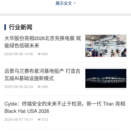
展示全文
陶氏公司建筑与基础设施团队隶属于陶氏公司消费品
解决方案业务部，团队与来自全球的行业专家紧密合
行业新闻
作，共同研发解决方案，力求强化设计美学，提高建
筑可持续性，优化建筑能源效率，保障建筑使用者的
大华股份亮相2026北京充换电展 赋
能绿色低碳未来
健康与安全。陶氏公司所提供的解决方案凝聚着全公
2026-08-06 14:46
894
司各部门的专业技术知识，可帮助客户应对多种多样
的高性能建筑挑战。通过DOWSIL™（陶熙™）品牌
远景乌兰察布星河基地投产 打造吉
产品，陶氏公司建筑与基础设施团队为结构性装配、
瓦级AI基础设施新模式
耐候性应用、门窗装配、建材保护提供久经考验的材
2026-08-06 22:04
456
料产品。此外，团队还将高能效隔热、LED照明、热
管理系统、光伏单元、太阳能电池板纳入建筑设计
Cyble：终端安全的未来不止于检测，新一代 Titan 亮相
Black Hat USA 2026
中。欲了解更多信息，请访问
www.dow.com/building
2026-08-07 15:11
573
science