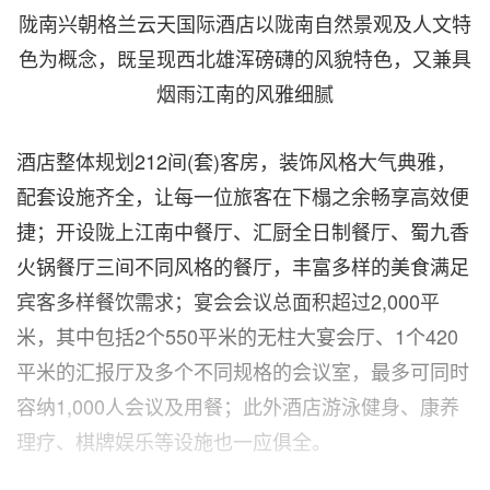
陇南兴朝格兰云天国际酒店以陇南自然景观及人文特
色为概念，既呈现西北雄浑磅礴的风貌特色，又兼具
烟雨江南的风雅细腻
酒店整体规划
212间(套)客房，装饰风格大气典雅，
配套设施齐全，让每一位旅客在下榻之余畅享高效便
捷；开设陇上江南中餐厅、汇厨全日制餐厅、蜀九香
火锅餐厅三间不同风格的餐厅，丰富多样的美食满足
宾客多样餐饮需求；宴会会议总面积超过2,000平
米，其中包括2个550平米的无柱大宴会厅、1个420
平米的汇报厅及多个不同规格的会议室，最多可同时
容纳1,000人会议及用餐；此外酒店游泳健身、康养
理疗、棋牌娱乐等设施也一应俱全。