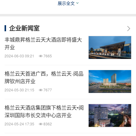
展示全文
酒店秉承格兰云天
“让每个顾客满意，使更多顾客感
动”的文化理念，将致力于以卓越服务为来自世界各
地的旅客打造独具魅力的居停体验及旅途记忆。
企业新闻室
丰城鼎昇格兰云天大酒店即将盛大
消息来源：格兰云天酒店集团
开业
2024-06-03 09:21
7665
全球TMT
格兰云天首进广西，格兰云天·阅品
微信公众号“全球TMT”发布全球互联网、科
技、媒体、通讯企业的经营动态、财报信
牌钦州店开业
息、企业并购消息。扫描二维码，立即订
2024-05-30 21:15
7677
阅！
格兰云天酒店集团旗下格兰云天•阅
关键词：
电脑/电子
旅馆与度假村
房地产
旅游业
深圳国际市长交流中心店开业
2024-05-24 17:35
8362
分享到：