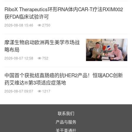
RiboX Therapeutics环形RNA体内CAR-T疗法RXIM002
获FDA临床试验许可
2026-08-08 15:46
2750
摩漾生物启动欧洲再生美学市场战
略布局
2026-08-07 12:58
752
中国首个获批结直肠癌的抗HER2产品！恒瑞ADC创新
药艾维达®第3项适应症落地
2026-08-07 09:07
1217
联系我们
产品与服务
关于美通社