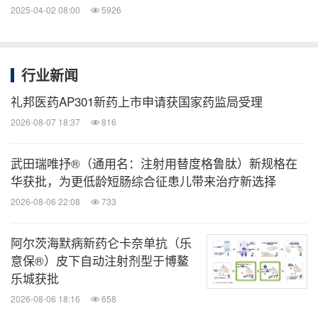
2025-04-02 08:00
5926
行业新闻
礼邦医药AP301新药上市申请获国家药监局受理
2026-08-07 18:37
816
武田瑞唯抒®（通用名：注射用替度格鲁肽）新规格在
华获批，为更低龄短肠综合征患儿带来治疗新选择
2026-08-06 22:08
733
阿尔茨海默病新药仑卡奈单抗（乐
意保®）皮下自动注射剂型于博鳌
乐城获批
2026-08-06 18:16
658