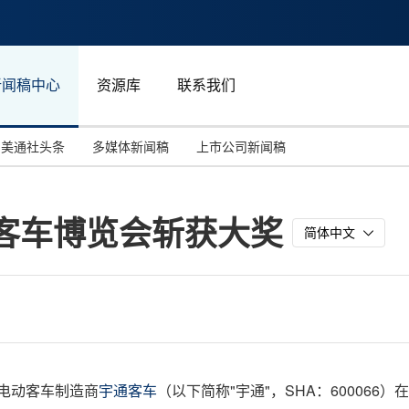
新闻稿中心
资源库
联系我们
美通社头条
多媒体新闻稿
上市公司新闻稿
国际消费电子展(CES)
汽车与交通
中国大陆
界客车博览会斩获大奖
投资并购
能源化工与环保
马来西亚
简体中文
世界移动通信大会
教育与人力资源
澳大利亚
人工智能
体育
汉诺威工业博览会
广告营销传媒
先的电动客车制造商
宇通客车
（以下简称"宇通"，SHA：600066