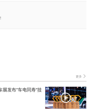
！
更多
车展发布"车电同寿"技