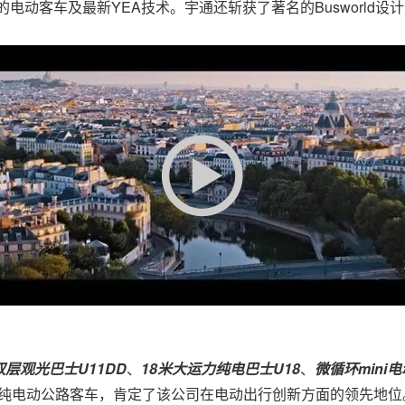
了四款先进的电动客车及最新YEA技术。宇通还斩获了著名的Buswor
双层观光巴士
U11DD
、
18米大运力纯电巴士U18
、
微循环
mini
的纯电动公路客车，肯定了该公司在电动出行创新方面的领先地位