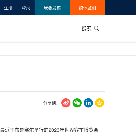
注册
登录
我要发稿
媒体监测
搜索
可持续发展
IT科技与互联网
日本
中国国际
零售业
韩国
碳中和
娱乐时尚与艺术
新加坡
企业扩张
环境
泰国
新质生产力
健康与医疗制药
财报
农业与制
美国临床肿瘤学会(ASCO)
通信业
企业社会
旅游与酒
分享到：
世界杯
会展
中国国际
房地产建
）在最近于布鲁塞尔举行的2023年世界客车博览会