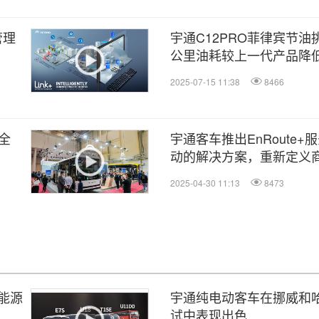
管理
宇通C12PRO菲律宾节
公里油耗较上一代产品降低
2025-07-15 11:38
8466
全
宇通客车推出EnRoute
动的解决方案，重新定义
2025-04-30 11:13
8473
能源
宇通纯电动客车在挪威和
试中表现出色