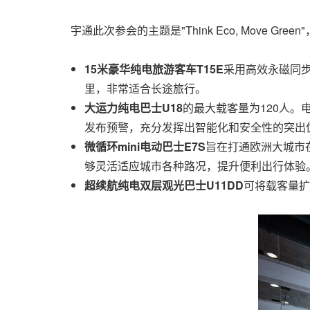
宇通此次参会的主题是"Think Eco, Move
15米豪华纯电旅游客车T15E
采用高效永磁同步
里，非常适合长途旅行。
大运力纯电巴士
U18
的最大载客量为120人。
发布预警，充分发挥出智能化和安全性的突出
微循环
mini电动巴士E7S
旨在打通欧洲大城市在
够灵活适应城市各种路况，提升便利出行体验
超续航纯电双层观光巴士
U11DD
可将载客量扩