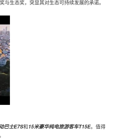
ld设计奖与生态奖，突显其对生态可持续发展的承诺。
电动巴士E7S
和
15米
豪华纯电旅游客车
T15E
。值得
。