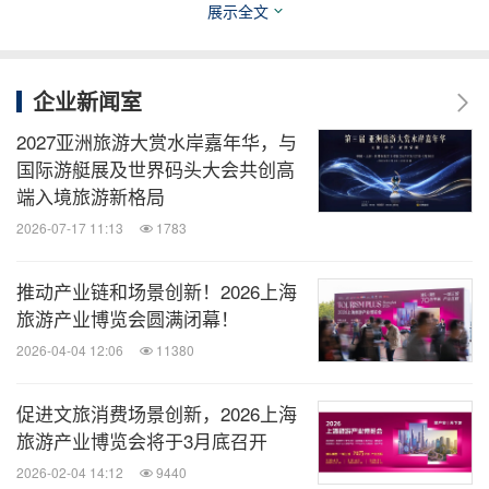
展示全文
关键词：
广告/营销
财经/金融
饮品
食品饮料
零售
业
旅游业
企业新闻室
2027亚洲旅游大赏水岸嘉年华，与
分享到：
国际游艇展及世界码头大会共创高
端入境旅游新格局
2026-07-17 11:13
1783
推动产业链和场景创新！2026上海
旅游产业博览会圆满闭幕！
2026-04-04 12:06
11380
促进文旅消费场景创新，2026上海
旅游产业博览会将于3月底召开
2026-02-04 14:12
9440