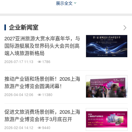
展示全文
3
月
26
日
-30
日，相约上海旅游产业博
览会
企业新闻室
2027亚洲旅游大赏水岸嘉年华，与
四集群展齐开，覆盖"吃、住、行、游、购、娱"全产
国际游艇展及世界码头大会共创高
端入境旅游新格局
业链，2024上海旅游产业博览会带来中国旅游高质量
2026-07-17 11:13
1786
发展的产业链力量
。
推动产业链和场景创新！2026上海
3月26-29日，浦东上海新国际博览中心，上海国际酒
旅游产业博览会圆满闭幕！
店及商业空间博览会、上海国际游艇展暨生活方式上
2026-04-04 12:06
11380
海秀，覆盖陶瓷卫浴及整体解决方案、建筑装饰材
料、工程设计及整装定制、照明及智能客控、智慧酒
促进文旅消费场景创新，2026上海
旅游产业博览会将于3月底召开
店、酒店家具、酒店用品及布草、商业空间、智慧办
公、公共空间、清洁运维、无人自助、智慧零售与连
2026-02-04 14:12
9440