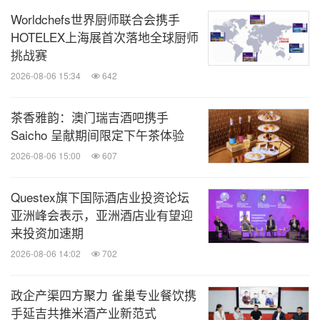
下大量的媒体曝光，必将促进跨产业的商贸合作和创
Worldchefs世界厨师联合会携手
新发展，为推动2024旅游产业高质量发展吹响春天的
HOTELEX上海展首次落地全球厨师
挑战赛
号角
。
2026-08-06 15:34
642
茶香雅韵：澳门瑞吉酒吧携手
Saicho 呈献期间限定下午茶体验
2026-08-06 15:00
607
Questex旗下国际酒店业投资论坛
亚洲峰会表示，亚洲酒店业有望迎
来投资加速期
2026-08-06 14:02
702
政企产渠四方聚力 雀巢专业餐饮携
手延吉共推米酒产业新范式