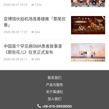
2026-08-07 19:15
1304
亚博馆伙拍机场莲香楼推「票尾优
惠」
2026-08-06 17:57
534
消息来源：上海博华国际展览有限公司
中国首个罕见病SMA患者故事录
《那些花儿》在京正式发布
全球旅报
2026-08-08 20:11
499
微信公众号“全球旅报”发布最新的全球旅游产
业、OTA(在线旅游)、航空公司、飞机制造、
酒店行业最新动态。扫描二维码，立即订
联系我们
阅！
产品与服务
关于美通社
关键词：
旅馆与度假村
餐厅与饭店
零售业
旅游业
加入我们
+86-010-59539500
分享到：