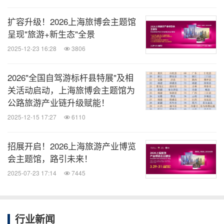
锁加盟；船艇、船艇设备及配件、船艇服务、水上运
扩容升级！2026上海旅博会主题馆
动、路亚钓鱼、户外生活、尚品生活等展览板块。
呈现"旅游+新生态"全景
2025-12-23 16:28
3806
3月27-30日，浦西国家会展中心（上海），上海旅游
产业博览会主题馆、上海国际酒店及餐饮业博览会，
2026"全国自驾游标杆县特展"及相
覆盖目的地展区、文旅消费、旅游+、大健康、数字
关活动启动，上海旅博会主题馆为
公路旅游产业链升级赋能！
文旅、旅游配套及服务；厨房设备与用品、桌面用
2025-12-15 17:27
6110
品、餐饮食材 、食品综合、饮品综合、咖啡与茶、
冰淇淋设备及物料、烘焙设备及物料、酒类综合、食
招展开启！2026上海旅游产业博览
品餐饮包装、餐饮设计及配套、连锁加盟及连锁资源
会主题馆，路引未来！
等展览板块。
2025-07-23 17:14
7445
5000家展商全产业链要素的链接，40万以上人次专
业观众的到场，多种形式的线下面对面交流，线上线
行业新闻