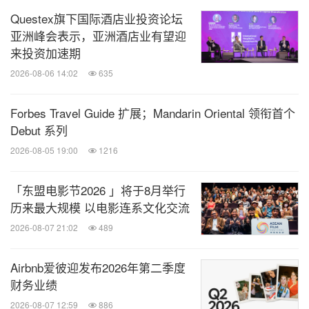
业」运动及户外产业|大健康产业
Questex旗下国际酒店业投资论坛
亚洲峰会表示，亚洲酒店业有望迎
三大展馆相应展览板块
来投资加速期
2026-08-06 14:02
635
浦西·国家会展中心(上海)
Forbes Travel Guide 扩展；Mandarin Oriental 领衔首个
上海国际酒店及餐饮业博览会
Debut 系列
2026-08-05 19:00
1216
厨房设备与用品|桌面用品|餐饮食材|食品综合|饮品综
「东盟电影节2026 」将于8月举行
合|咖啡与茶|冰淇淋设备及原物料|烘焙设备及原物料|
历来最大规模 以电影连系文化交流
酒类综合|餐饮设计及配套|食品餐饮包装及机械|连锁
2026-08-07 21:02
489
加盟及连锁资源
Airbnb爱彼迎发布2026年第二季度
浦东·世博展览馆
财务业绩
2026-08-07 12:59
886