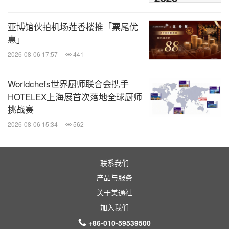
上海旅游产业博览会主题馆|上海国际游艇展暨生活
亚博馆伙拍机场莲香楼推「票尾优
方式上海秀
惠」
2026-08-06 17:57
441
国内外旅游目的地|文旅新质生产力|文旅消费|旅游运
营与配套|文博/非遗/文创/IP授权|康养旅游|船艇及船
Worldchefs世界厨师联合会携手
艇服务|船艇设备及配件|尚品生活|水上运动|路亚钓
HOTELEX上海展首次落地全球厨师
鱼|户外运动
挑战赛
2026-08-06 15:34
562
浦东·新国际博览中心
联系我们
上海国际酒店及商业空间、办公及公共空间博览会
产品与服务
关于美通社
陶瓷卫浴|建筑装饰材料|工程设计|照明及智能客控|智
加入我们
慧酒店|智慧办公|连锁加盟|酒店用品|酒店布草及制
+86-010-59539500