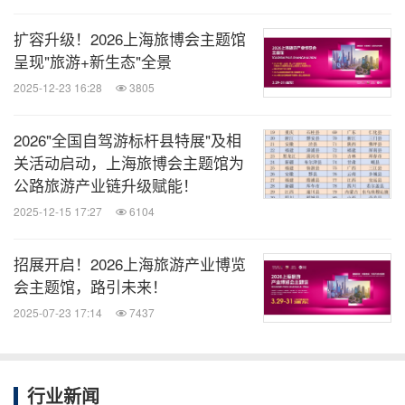
扩容升级！2026上海旅博会主题馆
呈现"旅游+新生态"全景
2025-12-23 16:28
3805
2026"全国自驾游标杆县特展"及相
关活动启动，上海旅博会主题馆为
公路旅游产业链升级赋能！
2025-12-15 17:27
6104
招展开启！2026上海旅游产业博览
会主题馆，路引未来！
12个产业大类
2025-07-23 17:14
7437
旅游业|餐饮业|酒店业|商业地产业|百货零售业|建筑
装饰业|物业管理业|清洁运维业|连锁加盟业|船艇制造
行业新闻