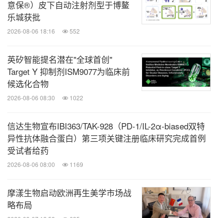
意保®）皮下自动注射剂型于博鳌
乐城获批
2026-08-06 18:16
552
英矽智能提名潜在"全球首创"
Target Y 抑制剂ISM9077为临床前
候选化合物
2026-08-06 08:30
1022
信达生物宣布IBI363/TAK-928（PD-1/IL-2α-biased双特
异性抗体融合蛋白）第三项关键注册临床研究完成首例
受试者给药
2026-08-06 08:00
1169
摩漾生物启动欧洲再生美学市场战
略布局