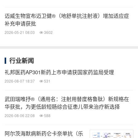
迈威生物宣布迈卫健®（地舒单抗注射液）增加适应症
补充申请获批
2026-05-21 08:03
3602
行业新闻
礼邦医药AP301新药上市申请获国家药监局受理
2026-08-07 18:37
531
武田瑞唯抒®（通用名：注射用替度格鲁肽）新规格在
华获批，为更低龄短肠综合征患儿带来治疗新选择
2026-08-06 22:08
588
阿尔茨海默病新药仑卡奈单抗（乐