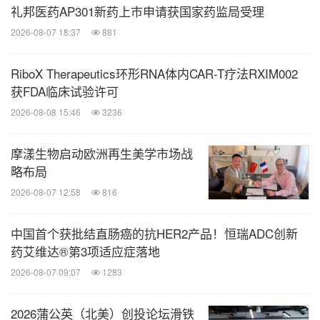
礼邦医药AP301新药上市申请获国家药监局受理
2026-08-07 18:37
881
RiboX Therapeutics环形RNA体内CAR-T疗法RXIM002
获FDA临床试验许可
2026-08-08 15:46
3236
摩漾生物启动欧洲再生美学市场战
略布局
2026-08-07 12:58
816
中国首个获批结直肠癌的抗HER2产品！恒瑞ADC创新
药艾维达®第3项适应症落地
2026-08-07 09:07
1283
2026蒲公英（北美）创投论坛滑铁