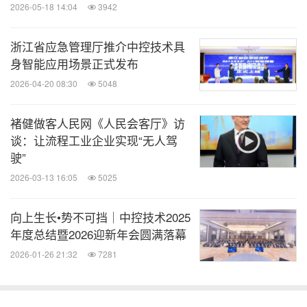
2026-05-18 14:04
3942
全球TMT
微信公众号“全球TMT”发布全球互联网、科
浙江省应急管理厅推介中控技术具
技、媒体、通讯企业的经营动态、财报信
身智能应用场景正式发布
息、企业并购消息。扫描二维码，立即订
阅！
2026-04-20 08:30
5048
褚健做客人民网《人民会客厅》访
关键词：
电脑软件
电脑/电子
互联网技术
石油能源
谈：让流程工业企业实现“无人驾
电信业
驶”
分享到：
2026-03-13 16:05
5025
向上生长•势不可挡｜中控技术2025
年度总结暨2026迎新年会圆满落幕
2026-01-26 21:32
7281