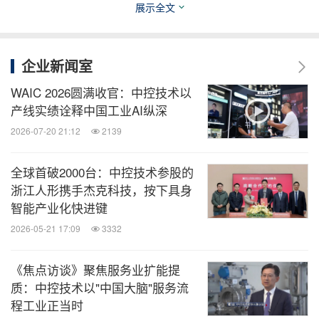
展示全文
企业新闻室
在为世界一流企业服务的过程中，中控InPlant
SCADA已锻造出能够支撑起数十个分厂、上万台设
WAIC 2026圆满收官：中控技术以
产线实绩诠释中国工业AI纵深
备、上千万点综合监控的能力，全面支撑大型企业生
2026-07-20 21:12
2139
产数字化转型。
全球首破2000台：中控技术参股的
未来，中控技术将通过"技术+产品+平台"的开放融合
浙江人形携手杰克科技，按下具身
生态，与行业伙伴进一步强化合作，继续推动企业数
智能产业化快进键
字化、智能化和智慧化发展，助力企业立于数字浪潮
2026-05-21 17:09
3332
之巅。
《焦点访谈》聚焦服务业扩能提
质：中控技术以"中国大脑"服务流
消息来源：中控技术
程工业正当时