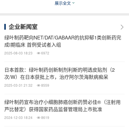
展示全文
作为本次"精分患者全程规范化管理"项目的发起方，
企业新闻室
绿叶制药集团始终围绕中枢神经系统治疗领域，持续
深耕，全面布局。不仅通过高品质的创新药物，减轻
绿叶制药靶向NET/DAT/GABAAR的抗抑郁1类创新药完
成I期临床 首例受试者入组
患者疾病负担，公司亦致力于为广大医生和患者提供
药品之外的优质服务与支持，共同助力临床诊疗水平
2025-08-03 18:23
6972
的提升，以及精分全病程管理的规范发展，为改善患
日本首款：绿叶制药创新制剂利斯的明透皮贴剂（2
者的治疗现状贡献绿叶力量。
次/W）在日本获批上市，治疗阿尔茨海默病痴呆
2025-03-31 21:32
8559
参考文献：
1. 精神分裂症防治指南(第二版). 中华医学电子音像
绿叶制药宣布治疗小细胞肺癌创新药赞必佳®（注射用
出版社. 2015
芦比替定）获得国家药品监督管理局上市批准
2024-12-03 18:24
8619
关于绿叶制药集团