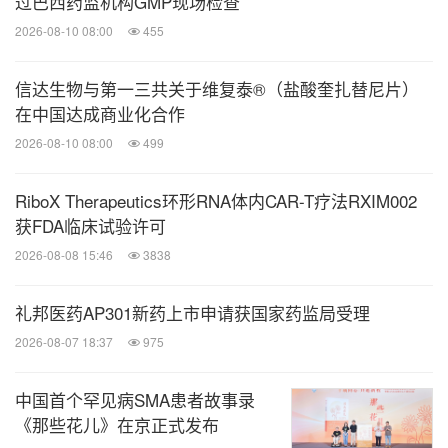
过巴西药监机构GMP现场检查
产品，产品覆盖肿瘤、中枢神经、心血管、消化与代
2026-08-10 08:00
455
谢等治疗领域；业务遍及全球80多个国家和地区，其
中包括中国、美国、欧洲、日本等全球主要医药市
信达生物与第一三共关于维复泰®（盐酸奎扎替尼片）
在中国达成商业化合作
场，以及高速增长的各地新兴市场。
2026-08-10 08:00
499
如需了解更多内容，请访问：
www.luye.cn
RiboX Therapeutics环形RNA体内CAR-T疗法RXIM002
获FDA临床试验许可
2026-08-08 15:46
3838
消息来源：绿叶制药
礼邦医药AP301新药上市申请获国家药监局受理
2026-08-07 18:37
975
医药健闻
中国首个罕见病SMA患者故事录
微信公众号“医药健闻”发布全球制药、医疗、
大健康企业最新的经营动态。扫描二维码，
《那些花儿》在京正式发布
立即订阅！