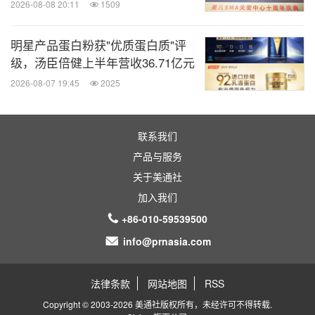
2026-08-08 20:11
1509
明星产品蛋白粉获"优质蛋白质"评
关键词：
财经/金融
健康护理与医院
医疗药物
心理健
级，汤臣倍健上半年营收36.71亿元
康
药物
2026-08-07 19:45
2025
分享到：
联系我们
产品与服务
关于美通社
加入我们
+86-010-59539500
info@prnasia.com
法律条款
网站地图
RSS
Copyright © 2003-2026 美通社版权所有，未经许可不得转载.