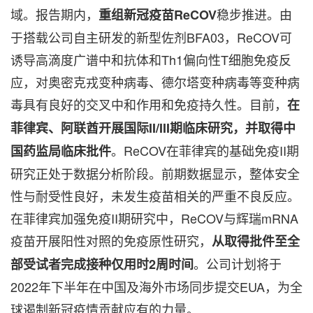
域。报告期内，
稳步推进。由
重组新冠疫苗
ReCOV
于搭载公司自主研发的新型佐剂BFA03，ReCOV可
诱导高滴度广谱中和抗体和Th1偏向性T细胞免疫反
应，对奥密克戎变种病毒、德尔塔变种病毒等变种病
毒具有良好的交叉中和作用和免疫持久性。目前，
在
菲律宾、阿联酋开展国际
II/III期临床研究，并取得中
。ReCOV在菲律宾的基础免疫II期
国药监局临床批件
研究正处于数据分析阶段。前期数据显示，整体安全
性与耐受性良好，未发生疫苗相关的严重不良反应。
在菲律宾加强免疫II期研究中，ReCOV与辉瑞mRNA
疫苗开展阳性对照的免疫原性研究，
从取得批件至全
。公司计划将于
部受试者完成接种仅用时
2周时间
2022年下半年在中国及海外市场同步提交EUA，为全
球遏制新冠疫情贡献应有的力量。