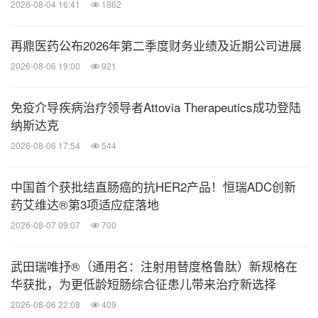
2026-08-04 16:41
1862
述"），包括战略重点、研发项目和任何财务、投资
和资本目标以及本演示文稿内书面或口头描述的任何
再鼎医药公布2026年第二季度财务业绩及近期公司进展
其他目标、承诺和抱负。任何此类前瞻性陈述都不是
2026-08-06 19:00
921
未来业绩的可靠指标，因为它们可能涉及重要的陈述
或暗示假设和主观判断，这些假设和主观判断可能会
免疫介导疾病治疗领导者Attovia Therapeutics成功登陆
或可能不会被证明是正确、准确或完整的。无法保证
纳斯达克
前瞻性陈述中列出的任何事项是可以实现的、将实际
2026-08-06 17:54
544
发生或将实现的或完整或准确的。这些假设和判断可
中国首个获批结直肠癌的抗HER2产品！恒瑞ADC创新
能被证明是不正确、不准确或不完整的，并涉及已知
药艾维达®第3项适应症落地
及未知的风险、不确定性、或有事项和其他重要因
2026-08-07 09:07
700
素，其中许多不在本集团的控制范围内。亦无法保证
本集团可以成功开发或销售其核心产品或其他候选产
武田瑞唯抒®（通用名：注射用替度格鲁肽）新规格在
品。由于各种风险、不确定性和其他因素（包括但不
华获批，为更低龄短肠综合征患儿带来治疗新选择
限于一般市场状况、监管变化、地缘政治紧张局势或
2026-08-06 22:08
409