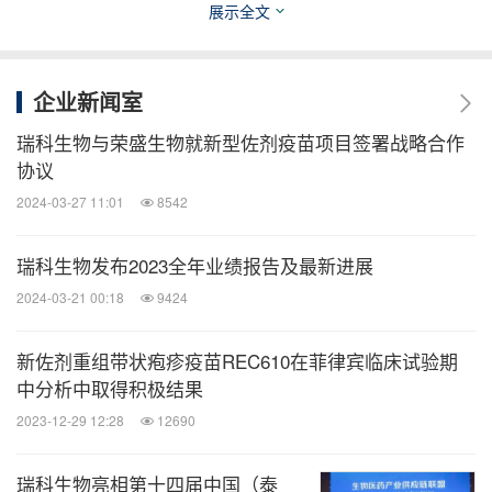
展示全文
下，我们将通过持续创新及在国际范围内开展合作，
加速产品在全球市场的商业化进程，推动产品管线从
研发到商业化的全价值链创新，为股东和投资人创造
企业新闻室
更多价值。"
瑞科生物与荣盛生物就新型佐剂疫苗项目签署战略合作
协议
关于瑞科生物
2024-03-27 11:01
8542
瑞科生物成立于2012年，是一家以自主研发技术为核
瑞科生物发布2023全年业绩报告及最新进展
心驱动力的创新型疫苗公司，致力于打造覆盖研发、
2024-03-21 00:18
9424
生产及商业化的创新型疫苗全价值链。公司始终秉
新佐剂重组带状疱疹疫苗REC610在菲律宾临床试验期
持"创制一流疫苗，守护人类健康"的使命，凭借由新
中分析中取得积极结果
型佐剂、蛋白工程、免疫评价、mRNA等核心技术平
2023-12-29 12:28
12690
台组成的强大研发引擎，战略性聚焦宫颈癌、新冠肺
炎、带状疱疹、成人结核病、手足口病以及流感等具
瑞科生物亮相第十四届中国（泰