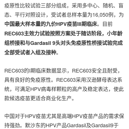
疫原性比较试验三部分组成，采用多中心、随机、盲
态、平行对照设计，受试者总样本量为16,050例，为
。目前
中国最大
样本量的九价
HPV疫苗III期临床
REC603主效力试验按照方案处于随访阶段，小年龄
组桥接和与Gardasil 9头对头免疫原性桥接试验完成
。
全部受试者入组及接种
REC603的I期临床数据显示，REC603安全且耐受，
具有良好的免疫原性。REC603采用汉逊酵母表达系
统，可满足HPV病毒样颗粒的高产及稳定表达，使此
款候选疫苗更适合商业化生产。
中国对于HPV疫苗尤其是高端HPV疫苗产品的需求保
持强劲。默沙东的HPV产品Gardasil及Gardasil9于