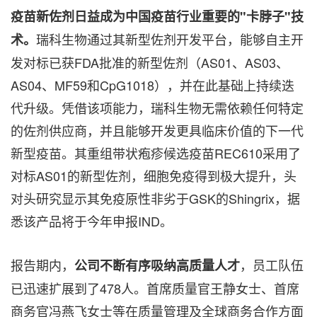
疫苗新佐剂日益成为中国疫苗行业重要的"卡脖子"技
瑞科生物通过其新型佐剂开发平台，能够自主开
术。
发对标已获FDA批准的新型佐剂（AS01、AS03、
AS04、MF59和CpG1018），并在此基础上持续迭
代升级。凭借该项能力，瑞科生物无需依赖任何特定
的佐剂供应商，并且能够开发更具临床价值的下一代
新型疫苗。其重组带状疱疹候选疫苗REC610采用了
对标AS01的新型佐剂，细胞免疫得到极大提升，头
对头研究显示其免疫原性非劣于
GSK的Shingrix
，据
悉该产品将于今年申报IND。
报告期内，
，员工队伍
公司不断有序吸纳高质量人才
已迅速扩展到了478人。首席质量官王静女士、首席
商务官冯燕飞女士等在质量管理及全球商务合作方面