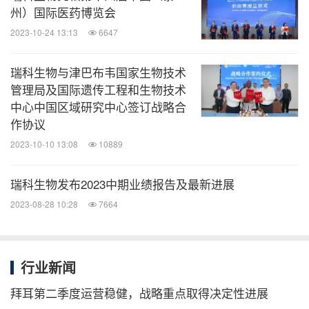
有重大负担的疾病领域，目前已建立由12款具有自主
州）国际医药博览会
知识产权候选疫苗组成的高价值产品管线，以应对远
2023-10-24 13:13
6647
未满足的公共卫生需求。更多信息，请访问
https://w
瑞科生物与津巴布韦国家生物技术
ww.recbio.cn/
管理局及国际遗传工程和生物技术
中心中国区域研究中心签订战略合
前瞻性说明
作协议
2023-10-10 13:08
10889
本新闻稿可能包含与本集团财务状况、经营业绩、资
瑞科生物发布2023中期业绩报告及最新进展
本状况、战略和业务有关的预测、估计、预测、目
标、意见、前景、结果、回报和前瞻性陈述，这些可
2023-08-28 10:28
7664
以由使用前瞻性术语，例如"可能"、"将"、"应
该"、"预期"、"预期"、"项目"、"计划"、"估计"、"寻
行业新闻
求"、"打算"、"目标" 、"相信"、"潜在"和"合理可能"或
拜耳第二季度运营稳健，战略重点取得决定性进展
其否定词或其他变体或类似术语（统称为"前瞻性陈