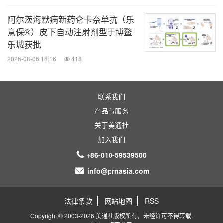
数据限制和变化）。任何此类前瞻性陈述均基于本集
阿尔茨海默病新药仑卡奈单抗（乐
团在作出陈述之日的信念、期望和意见而作出，若情
意保®）皮下自动注射剂型于博鳌
况或管理层的信念、期望或意见有所改变，本集团不
乐城获批
承担并在此声明其不承担任何更新、修改或补充这些
2026-08-06 18:16
418
陈述的责任或义务。出于这些原因，阁下不应依赖任
何前瞻性陈述并明确警惕阁下不应依赖任何前瞻性陈
联系我们
述。本集团或其代表不就本演示文稿所载任何预测、
产品与服务
估计、预测、目标、承诺、前景或回报的实现或合理
关于美通社
性作出任何明示或暗示的陈述或保证。
加入我们
+86-010-59539500
详情请参阅本公司于香港联合交易所有限公司网站
info@prnasia.com
（www.hkexnew.hk）或本公司网站
（www.recbio.cn）刊发的公告。本演示文稿与本公
法律条款
网站地图
RSS
司公告有不一致之处，将以本公司公告为准。
Copyright © 2003-2026 美通社版权所有，未经许可不得转载.