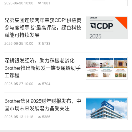
2026-06-30 10:00
1881
*
3
首页输出测试基于ISO/IEC 17629测试得出
兄弟集团连续两年荣获CDP"供应商
兄弟
(中国)商业有限公司简介
参与度领导者"最高评级，绿色科技
赋能可持续发展
兄弟(中国)商业有限公司成立于2005年，是Brother集
2026-06-25 10:00
5733
团在中国的产品销售与服务的外商独资企业，事业领
深耕银发经济，助力积极老龄化----
域包括以打印机、多功能一体机、标签打印机、扫描
Brother推出新银发一族专属缝纫手
仪、传真机等产品为代表的打印及解决方案事业；以
工课程
家用缝纫机、商用绣花机为中心的家用机器事业。兄
2026-05-27 10:00
5704
弟(中国)致力于充分利用集团资源，为中国顾客提供
更多具有高附加价值的产品和服务。
Brother集团2025财年财报发布，中
国市场未来发展潜力备受关注
2026-05-13 11:18
5386
消息来源：兄弟(中国)商业有限公司