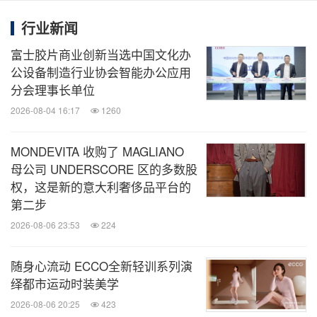
行业新闻
全球TMT
富士胶片商业创新当选中国文化办
微信公众号“全球TMT”发布全球互联网、科
技、媒体、通讯企业的经营动态、财报信
公设备制造行业协会智能办公应用
息、企业并购消息。扫描二维码，立即订
分会理事长单位
阅！
2026-08-04 16:17
1260
关键词：
电脑/电子
日用品
办公室用品
电脑配件
零
MONDEVITA 收购了 MAGLIANO
售业
母公司 UNDERSCORE 区的多数股
权，这是新的意大利奢侈品平台的
分享到：
第二步
2026-08-06 23:53
224
随身心流动 ECCO全新轻训系列演
绎都市运动时装美学
2026-08-06 20:25
423