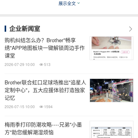
展示全文
描、Airprint打印、 Wi-Fi Direct直连等。
企业新闻室
通过微信小程序"兄弟畅享印"还可实现远程打印，灵
光乍现也能迅速跃然纸上；同时小程序内置免费海量
购机纠结怎么办？Brother"畅享
绣"APP地图板块一键解锁周边手作
学习资源，节省搜罗教学资料的时间，更好地丰富幼
课堂
教课堂内容。
2026-07-29 10:00
513
Brother将继续精研产品，丰富功能，为多样的业务
Brother联合虹口足球场推出"追星人
领域，提供始终如一的高品质产品与服务。
定制中心"，五大应援体验打造独家
记忆
2026-07-15 10:00
1594
1
*
墨水印量基于ISO/IEC 24711 标准
梅雨季打印防潮攻略----兄弟"小墨
2
*
打印速度测试基于ISO/IEC 24734测试得出
方"助您缓解潮湿烦恼