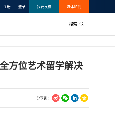
注册
登录
我要发稿
媒体监测
搜索
可持续发展
IT科技与互联网
日本
中国国际
零售业
韩国
全方位艺术留学解决
碳中和
娱乐时尚与艺术
新加坡
企业扩张
环境
泰国
新质生产力
健康与医疗制药
财报
农业与制
美国临床肿瘤学会(ASCO)
通信业
企业社会
旅游与酒
世界杯
会展
中国国际
房地产建
分享到：