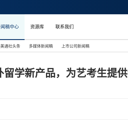
新闻稿中心
资源库
联系我们
美通社头条
多媒体新闻稿
上市公司新闻稿
国际消费电子展(CES)
汽车与交通
中国大陆
外留学新产品，为艺考生提供
投资并购
能源化工与环保
马来西亚
世界移动通信大会
教育与人力资源
澳大利亚
人工智能
体育
汉诺威工业博览会
广告营销传媒