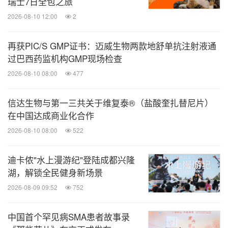
瑞士7日全包之旅
2026-08-10 12:00
2
再获PIC/S GMP证书：迈威生物两款地舒单抗注射液通
过巴西药监机构GMP现场检查
2026-08-10 08:00
477
信达生物与第一三共关于维复泰®（盐酸奎扎替尼片）
在中国达成商业化合作
2026-08-10 08:00
522
迪卡侬"水上漫游纪"登陆成都兴隆
湖，解锁全民健身新场景
2026-08-09 09:52
752
中国首个罕见病SMA患者故事录