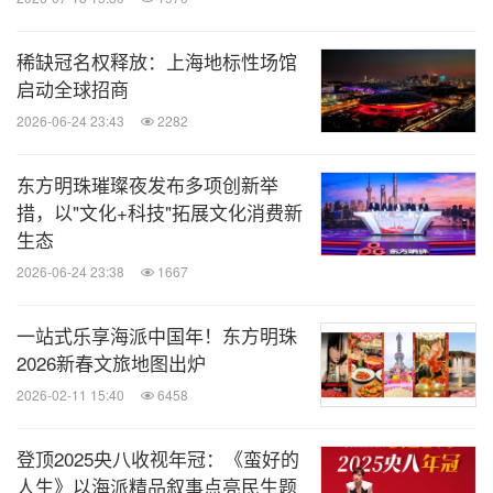
稀缺冠名权释放：上海地标性场馆
启动全球招商
2026-06-24 23:43
2282
东方明珠璀璨夜发布多项创新举
措，以"文化+科技"拓展文化消费新
生态
2026-06-24 23:38
1667
一站式乐享海派中国年！东方明珠
2026新春文旅地图出炉
2026-02-11 15:40
6458
登顶2025央八收视年冠：《蛮好的
人生》以海派精品叙事点亮民生题