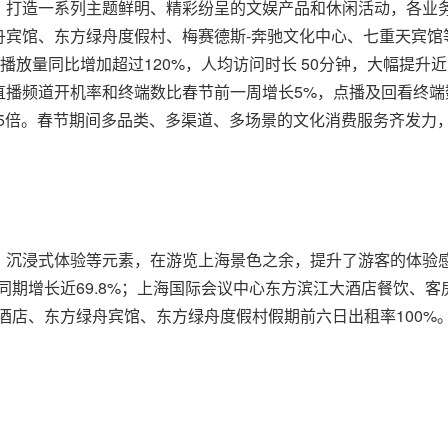
打造一系列主题鲜明、精彩纷呈的文娱产品和休闲活动，各业务
宾馆、东方绿舟度假村、梅赛德斯-奔驰文化中心、七重天宾馆等
，视频播放量同比增加超过120%，人均访问时长 50分钟，大幅提
直播频道开机率和终端数比春节前一周增长5%，点播及回看终端数分
5.25倍。春节期间多品类、多渠道、多场景的文化消费服务齐发
、沉浸式体验等元素，在游览上海景色之余，提升了游客的体验
同期增长近69.8%；上海国际会议中心东方滨江大酒店餐饮、客房
舟酒店、东方绿舟宾馆、东方绿舟度假村假期前六日出租率100%