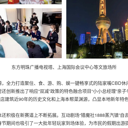
东方明珠广播电视塔、上海国际会议中心等文旅场所
，全力打造聚住、食、游、购、娱一键畅享式的陆家嘴CBD休
还创新推出了响应“双减”政策的特色融合项目“小小总经理”亲
酒店建筑近90年的历史文化和上海本帮菜渊源，凸显本地新年特
还积极在新赛道上不断拓展。互动剧场“猎魔社1888蒸汽镇”自
春节期间也吸引了一大批年轻玩家到场体验，为市民的假期出游