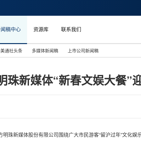
新闻稿中心
资源库
联系我们
美通社头条
多媒体新闻稿
上市公司新闻稿
国际消费电子展(CES)
汽车与交通
中国大陆
明珠新媒体“新春文娱大餐”
投资并购
能源化工与环保
马来西亚
世界移动通信大会
教育与人力资源
澳大利亚
人工智能
体育
汉诺威工业博览会
广告营销传媒
节假期，东方明珠新媒体股份有限公司围绕广大市民游客“留沪过年”文