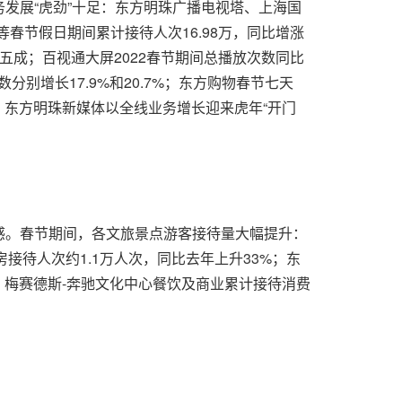
发展“虎劲”十足：东方明珠广播电视塔、上海国
春节假日期间累计接待人次16.98万，同比增涨
升近五成；百视通大屏2022春节期间总播放次数同比
别增长17.9%和20.7%；东方购物春节七天
力，东方明珠新媒体以全线业务增长迎来虎年“开门
感。春节期间，各文旅景点游客接待量大幅提升：
接待人次约1.1万人次，同比去年上升33%；东
。梅赛德斯-奔驰文化中心餐饮及商业累计接待消费