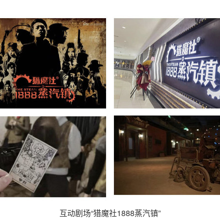
互动剧场“猎魔社1888蒸汽镇”