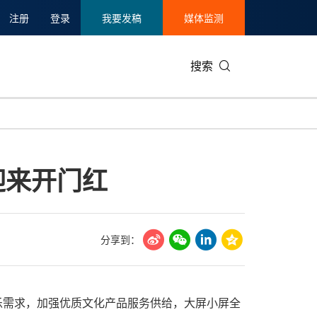
注册
登录
我要发稿
媒体监测
搜索
可持续发展
IT科技与互联网
日本
中国国际
零售业
韩国
迎来开门红
碳中和
娱乐时尚与艺术
新加坡
企业扩张
环境
泰国
新质生产力
健康与医疗制药
财报
农业与制
美国临床肿瘤学会(ASCO)
通信业
企业社会
旅游与酒
分享到：
世界杯
会展
中国国际
房地产建
化娱乐需求，加强优质文化产品服务供给，大屏小屏全