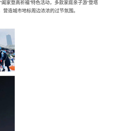
阖家登高祈福”特色活动，多款家庭亲子游“登塔
特色，营造城市地标周边浓浓的过节氛围。