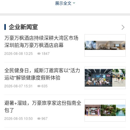
展示全文
消息来源：万豪国际集团
相关股票：
NASDAQ:MAR
企业新闻室
万豪万枫酒店持续深耕大湾区市场
全球TMT
深圳前海万豪万枫酒店启幕
微信公众号“全球TMT”发布全球互联网、科
2026-08-08 13:25
1847
技、媒体、通讯企业的经营动态、财报信
息、企业并购消息。扫描二维码，立即订
全民健身日，威斯汀邀宾客以"活力
阅！
运动"解锁健康度假新体验
2026-08-07 15:31
635
关键词：
电脑/电子
旅馆与度假村
休闲, 旅行与旅馆
房地产
旅游业
避暑+溜娃，万豪旅享家这份指南全
包了
分享到：
2026-08-05 10:50
967