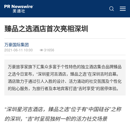
臻品之选酒店首次亮相深圳
万豪国际集团
2021-06-11 10:00
31656
万豪旅享家旗下汇集众多富于个性特色的独立酒店集合品牌臻品
之选今日宣布，“深圳星河吉酒店，臻品之选”在深圳吉时启幕。
酒店致力于通过引人入胜的设计、活力涌动的社交氛围及个性化
的贴心服务，为旅行者及本地宾客打造“吉时享受”的居停体验。
“深圳星河吉酒店，臻品之选”
位于
有“中国硅谷”之称
的深圳，“吉”时呈现独树一帜的活力社交场景