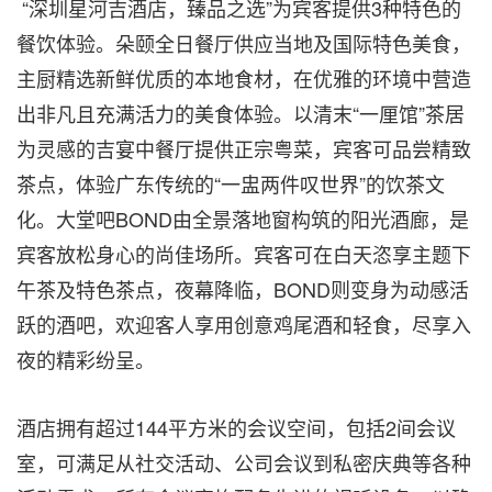
“深圳星河吉酒店，臻品之选”为宾客提供3种特色的
餐饮体验。朵颐全日餐厅供应当地及国际特色美食，
主厨精选新鲜优质的本地食材，在优雅的环境中营造
出非凡且充满活力的美食体验。以清末“一厘馆”茶居
为灵感的吉宴中餐厅提供正宗粤菜，宾客可品尝精致
茶点，体验广东传统的“一盅两件叹世界”的饮茶文
化。大堂吧BOND由全景落地窗构筑的阳光酒廊，是
宾客放松身心的尚佳场所。宾客可在白天恣享主题下
午茶及特色茶点，夜幕降临，BOND则变身为动感活
跃的酒吧，欢迎客人享用创意鸡尾酒和轻食，尽享入
夜的精彩纷呈。
酒店拥有超过144平方米的会议空间，包括2间会议
室，可满足从社交活动、公司会议到私密庆典等各种