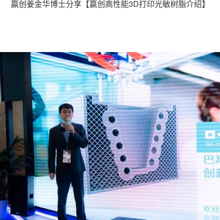
赢创姜金华博士分享【赢创高性能3D打印光敏树脂介绍】