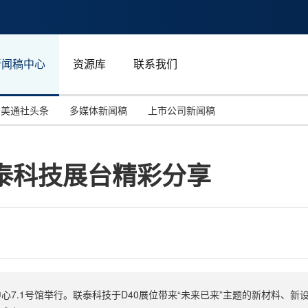
新闻稿中心
资源库
联系我们
美通社头条
多媒体新闻稿
上市公司新闻稿
国际消费电子展(CES)
汽车与交通
中国大陆
 联泰科技展台精彩分享
投资并购
能源化工与环保
马来西亚
世界移动通信大会
教育与人力资源
澳大利亚
人工智能
体育
汉诺威工业博览会
广告营销传媒
会展中心7.1号馆举行。联泰科技于D40展位带来“未来已来”主题的新材料