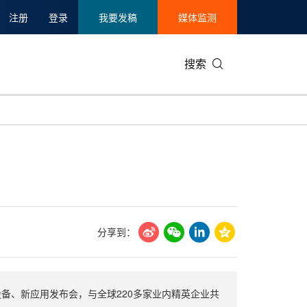
注册
登录
我要发稿
媒体监测
搜索
可持续发展
IT科技与互联网
日本
中国国际
零售业
韩国
碳中和
娱乐时尚与艺术
新加坡
企业扩张
环境
泰国
新质生产力
健康与医疗制药
财报
农业与制
美国临床肿瘤学会(ASCO)
通信业
企业社会
旅游与酒
分享到：
世界杯
会展
中国国际
房地产建
、新设备、新应用发布会，与全球220多家业内精英企业共