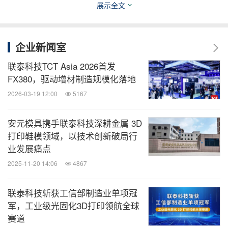
消息来源：上海联泰科技股份有限公司
展示全文
全球TMT
企业新闻室
微信公众号“全球TMT”发布全球互联网、科
技、媒体、通讯企业的经营动态、财报信
联泰科技TCT Asia 2026首发
息、企业并购消息。扫描二维码，立即订
FX380，驱动增材制造规模化落地
阅！
2026-03-19 12:00
5167
关键词：
电脑/电子
采矿/五金
一般制造业
安元模具携手联泰科技深耕金属 3D
打印鞋模领域，以技术创新破局行
分享到：
业发展痛点
2025-11-20 14:06
4867
联泰科技斩获工信部制造业单项冠
军，工业级光固化3D打印领航全球
赛道