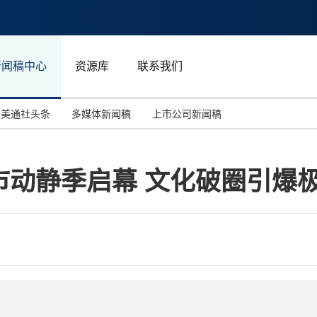
新闻稿中心
资源库
联系我们
美通社头条
多媒体新闻稿
上市公司新闻稿
国际消费电子展(CES)
汽车与交通
中国大陆
市动静季启幕 文化破圈引爆
投资并购
能源化工与环保
马来西亚
世界移动通信大会
教育与人力资源
澳大利亚
人工智能
体育
汉诺威工业博览会
广告营销传媒