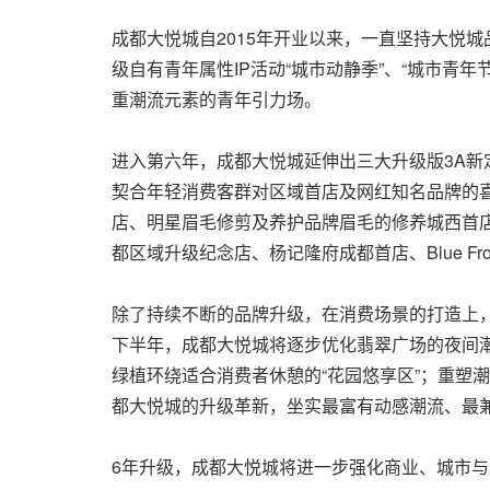
成都大悦城自2015年开业以来，一直坚持大悦
级自有青年属性IP活动“城市动静季”、“城市青
重潮流元素的青年引力场。
进入第六年，成都大悦城延伸出三大升级版3A新定位，即
契合年轻消费客群对区域首店及网红知名品牌的喜
店、明星眉毛修剪及养护品牌眉毛的修养城西首店、
都区域升级纪念店、杨记隆府成都首店、Blue 
除了持续不断的品牌升级，在消费场景的打造上，
下半年，成都大悦城将逐步优化翡翠广场的夜间潮
绿植环绕适合消费者休憩的“花园悠享区”；重塑
都大悦城的升级革新，坐实最富有动感潮流、最
6年升级，成都大悦城将进一步强化商业、城市