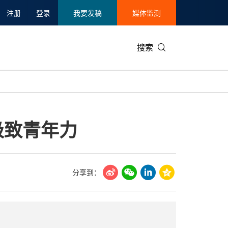
注册
登录
我要发稿
媒体监测
搜索
可持续发展
IT科技与互联网
日本
中国国际
零售业
韩国
极致青年力
碳中和
娱乐时尚与艺术
新加坡
企业扩张
环境
泰国
新质生产力
健康与医疗制药
财报
农业与制
美国临床肿瘤学会(ASCO)
通信业
企业社会
旅游与酒
分享到：
世界杯
会展
中国国际
房地产建