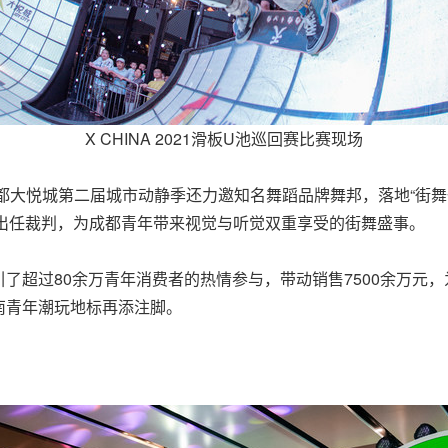
X CHINA 2021滑板U池巡回赛比赛现场
大悦城第二届城市动静季还力邀知名舞蹈品牌舞邦，落地“街舞一段，re
oo出任裁判，为成都青年带来视觉与听觉双重享受的街舞盛事。
了超过80余万青年消费者的热情参与，带动销售7500余万元
南青年潮玩地标再添注脚。