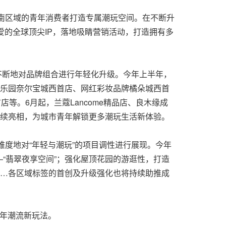
西南区域的青年消费者打造专属潮玩空间。在不断升
爱的全球顶尖IP，落地吸睛营销活动，打造拥有多
e态度”，不断地对品牌组合进行年轻化升级。今年上半年，
题乐园奈尔宝城西首店、网红彩妆品牌橘朵城西首
等。6月起，兰蔻Lancome精品店、良木缘成
将陆续亮相，为城市青年解锁更多潮玩生活新体验。
度地对“年轻与潮玩”的项目调性进行展现。今年
“翡翠夜享空间”；强化屋顶花园的游逛性，打造
……各区域标签的首创及升级强化也将持续助推成
年潮流新玩法。