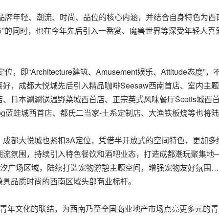
城品牌年轻、潮流、时尚、品位的核心内涵，并结合自身特色为
年节”的同时，也在今年先后引入一番赏、魔兽世界等深受年轻人喜
“Architecture建筑、Amusement娱乐、Attitud
好，成都大悦城先后引入精品咖啡Seesaw西南首店、室内主
日本涮涮锅温野菜城西首店、正宗英式风味餐厅Scotts城西首店
Frog蓝蛙城西首店、都氏二当家-土系定制店、大渔铁板烧等也
成都大悦城也紧扣3A定位，凭借半开放式的空间特色，更加多维
流氛围，持续引入特色餐饮和酒吧业态，打造成都潮玩聚集地—
潮汐广场区域，陆续打造宠物游憩主题空间，增强宠物友好氛围
兼具品质时尚的西南区域头部商业标杆。
与青年文化的联结，为西南乃至全国商业地产市场点亮更多元的青