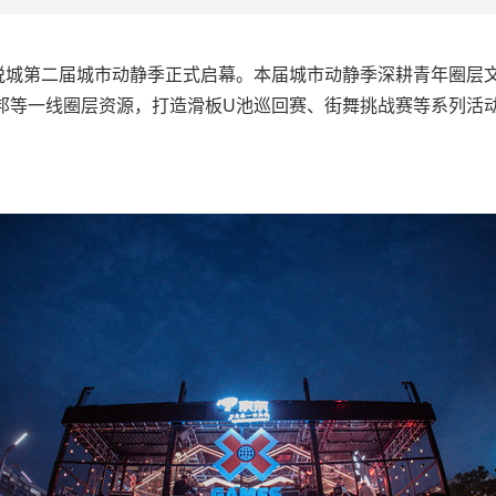
8日，成都大悦城第二届城市动静季正式启幕。本届城市动静季深耕青年
舞蹈品牌舞邦等一线圈层资源，打造滑板U池巡回赛、街舞挑战赛等系