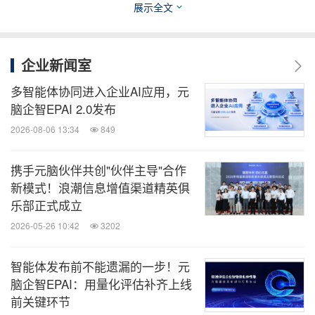
展示全文
分理想的扩展性。便携AI服务器可实现边缘室内、车
载环境部署，具备抗震、防尘、防水溅、大容量存
储、高性能AI计算等优势，满足数据搬迁、质检、医
企业新闻室
疗、语音等应用的需求。智算小站提供近场端AI推理
多智能体协同进入企业AI应用，元
应用，具备多协议无线、现场总线支持，以及宽温设
脑企智EPAI 2.0发布
计与独立被动散热，适用于能源、铁路、物流、零
2026-08-06 13:34
849
售、制造等场景。
携手元脑伙伴共创"伙伴主导"合作
新模式！浪潮信息增值渠道精英俱
“基于OTII标准的服务器产品需要根据多样化场景需求
乐部正式成立
进行差异化开发，才能发挥其真正的价值”， 孙波强
2026-05-26 10:42
3202
调，“我们希望能够聚合芯片、系统、应用、算法、
模组等不同的合作伙伴，统一标准、共建生态，一方
智能体发布前不能遗漏的一步！元
脑企智EPAI：用量化评估补齐上线
面围绕不同行业、场景的需求制定标准，另一方面打
前关键环节
造各生态伙伴可以互联互通的共享接口，推动边缘计