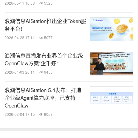
2026-05-11 10:58
5525
算产业的开放和融合”。
浪潮信息AIStation推出企业Token服
消息来源：浪潮
务平台！
2026-04-28 17:11
5077
全球TMT
浪潮信息直播发布业界首个企业级
微信公众号“全球TMT”发布全球互联网、科
技、媒体、通讯企业的经营动态、财报信
OpenClaw方案"企千虾"
息、企业并购消息。扫描二维码，立即订
2026-04-03 20:11
9455
阅！
浪潮信息AIStation 5.4发布：打造
关键词：
互联网技术
电信业
企业级Agent算力底座，已支持
OpenClaw
分享到：
2026-03-04 17:15
9053