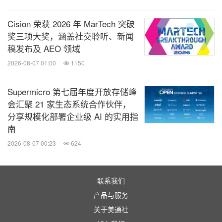
相关链接：
Cision 荣获 2026 年 MarTech 突破
http://www.miff.com.my
奖三项大奖，涵盖社交聆听、新闻
稿发布及 AEO 领域
全球TMT
2026-08-07 01:00
1150
微信公众号“全球TMT”发布全球互联网、科
技、媒体、通讯企业的经营动态、财报信
Supermicro 第七届年度开放存储峰
息、企业并购消息。扫描二维码，立即订
会汇聚 21 家生态系统合作伙伴，
阅！
分享规模化部署企业级 AI 的实用指
南
关键词：
电脑/电子
家具业
日用品
多媒体与互联网
2026-08-07 00:23
624
分享到：
联系我们
产品与服务
关于美通社