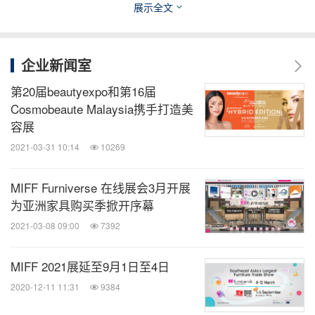
下午1点至晚上7点（奥克兰时间）
展示全文
MIFF Furniverse
北美和南美市场采购节
企业新闻室
第20届beautyexpo和第16届
日期：2020年8月18日至20日
Cosmobeaute Malaysia携手打造美
时间：晚上8点至凌晨2点（吉隆坡和北京时间）
容展
上午5点至上午11点（洛杉矶和温哥华时间）
2021-03-31 10:14
10269
上午8点至下午2点（纽约和蒙特利尔时间）
上午8点至下午2点（里约热内卢时间）
MIFF Furniverse 在线展会3月开展
为亚洲家具购买季掀开序幕
2021-03-08 09:00
7392
MIFF Furniverse
欧洲、中东和非洲市场采购节
MIFF 2021展延至9月1日至4日
日期：2020年8月26日至28日
2020-12-11 11:31
9384
时间：下午1点至晚上7点（吉隆坡和北京时间）