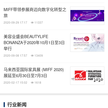
上午6点至下午12点（伦敦时间）
上午7点至下午1点（柏林和约翰内斯堡时间）
MIFF带领参展商迈向数字化转型之
旅
上午9点至下午3点（迪拜时间）
2020-09-29 17:17
11337
编辑垂注：
美容业盛会BEAUTYLIFE
BONANZA于2020年10月1日至3日
关于
MIFF (
www.miff.com.my
)
举行
2020-09-08 17:57
13409
MIFF 是东南亚最具规模、最全球化的家具商贸展，
马来西亚国际家具展 (MIFF 2020)
为来自全球 140 个国家和地区的 20,000名家具行专
展延至6月30日至7月3日
提供服务。展会每年 3 月举行，展会提供各种民用和
2020-02-17 15:02
1618
商用家具，包括马来西亚知名的高品质木制家具和该
地区最广泛的办公家具系列和解决方案。成立
于 1995 年，MIFF获得全球展览业协会（UFI）认
行业新闻