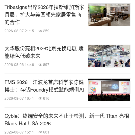
证。 MIFF 由马来西亚博闻 （Informa Markets）主
Tribesigns出席2026年拉斯维加斯家
办，隶属于Informa集团。作为全球领先的会展主办
具展，扩大与美国领先家居零售商
方，Informa Markets旨在为各行各业和专业市场，提
的合作
供交易、创新和发展平台。
2026-08-07 21:15
259
图片 -
https://photos.prnasia.com/prnh/20200810/28
大华股份亮相2026北京充换电展 赋
能绿色低碳未来
80866-1-a?lang=1
2026-08-06 14:46
897
图片 -
https://photos.prnasia.com/prnh/20200810/28
80866-1-b?lang=1
FMS 2026｜江波龙首席科学家陈健
图片 -
https://photos.prnasia.com/prnh/20200810/28
博士：存储Foundry模式赋能端侧AI
80866-1-c?lang=1
2026-08-07 16:41
616
图片 -
https://photos.prnasia.com/prnh/20200810/28
80866-1-d?lang=1
Cyble：终端安全的未来不止于检测，新一代 Titan 亮相
Black Hat USA 2026
2026-08-07 15:11
601
消息来源：Malaysian International Furniture Fair (MIFF)