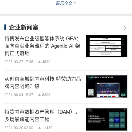
展示全文
如果能够将这些东西产品化、数字化，或更可视化的
呈现出来，将无形转为有形，将会大大提高整个采购
的效率。特赞在这个角度给了很好的支持。”
企业新闻室
特赞发布企业级智能体系统 GEA：
-- 阿里巴巴集团品牌创意采购CM雪桡
面向真实业务流程的 Agentic AI 架
构正式落地
“
我们还是在做一个基础性的工作，先数字化，才能
2026-03-27 17:36
4832
智能化，我们还处于数字化的探索过程中，而我相信
从创意商城到内容科技 特赞助力品
特赞是能帮我们更早地走到那个阶段。”
牌内容战略升级
2021-06-04 15:37
8308
-- 联合利华采购总监张靖
特赞内容数据资产管理（DAM），
活动最后，红杉资本中国基金合伙人郑庆生，线性资
多场景赋能内容工程
本创始合伙人兼CEO王淮，分享了行业的数字化观察
2021-03-20 02:00
11439