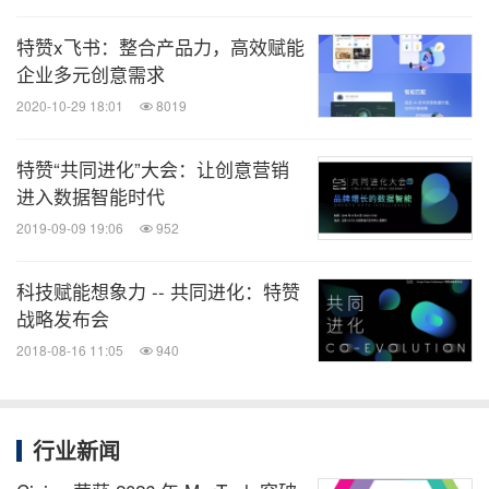
和对采购数字化的思考。王淮提到，
“
有一个专业的
术语叫做
数据的颗粒度
。这个数据时代最大的意义，
特赞x飞书：整合产品力，高效赋能
企业多元创意需求
是让你能够低成本地获得大量高颗粒度的数据，让很
2020-10-29 18:01
8019
多原来没有办法产生的洞察，在这种高颗粒度下造成
巨大的颠覆效果。我们可以去和原来的方式做比较，
特赞“共同进化”大会：让创意营销
看看数据颗粒度有什么大的变化，背后的洞察有没有
进入数据智能时代
对决策流程、质量、速度造成实质性的大改进。”
2019-09-09 19:06
952
郑庆生说：
“
为什么我们会有市场部，会有采购部，
科技赋能想象力 -- 共同进化：特赞
战略发布会
为什么会有这些部门的划分，实际上也是跟信息颗粒
2018-08-16 11:05
940
度有关系的，而组织的结构跟信息分类是对应的。当
信息颗粒度更小（比如很多互联网公司的组织架
构），可以反复推动组织的创新。在这个场景下，接
行业新闻
入像特赞这样的产品是非常有必要的。”