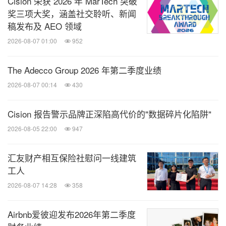
Cision 荣获 2026 年 MarTech 突破
奖三项大奖，涵盖社交聆听、新闻
技术和数字化的进程，将为采购带来更多颠覆性的改
稿发布及 AEO 领域
变，而采购通过不断搭建数字化能力、获取关于自动
2026-08-07 01:00
952
化、机器学习等技能，能更好运用新技术、实现人机
协同，从而提升采购效率及对于业务的预测性。
The Adecco Group 2026 年第二季度业绩
2026-08-07 00:14
430
特赞希望通过内容中台，让创意内容成为企业增长的
Cision 报告警示品牌正深陷高代价的"数据碎片化陷阱"
竞争力，与企业营销采购一起，共同进化！
2026-08-05 22:00
947
图片-
https://photos.prnasia.com/prnh/20200727/28
汇友财产相互保险社慰问一线建筑
68022-1-c?lang=1
工人
图片-
https://photos.prnasia.com/prnh/20200727/28
2026-08-07 14:28
358
68022-1-a?lang=1
Airbnb爱彼迎发布2026年第二季度