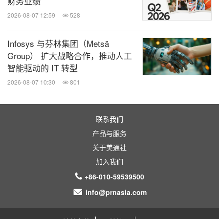
财务业绩
2026-08-07 12:59
528
消息来源：特赞(上海)信息科技有限公司
Infosys 与芬林集团（Metsä
Group） 扩大战略合作，推动人工
全球TMT
智能驱动的 IT 转型
微信公众号“全球TMT”发布全球互联网、科
2026-08-07 10:30
801
技、媒体、通讯企业的经营动态、财报信
息、企业并购消息。扫描二维码，立即订
阅！
联系我们
产品与服务
关键词：
广告/营销
财经/金融
互联网技术
关于美通社
加入我们
分享到：
+86-010-59539500
info@prnasia.com