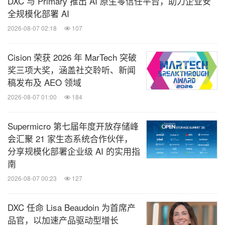
DXC 与 Primary 推出 AI 原生零信任平台，助力企业安
汽车战略
发展总监沈政君，上海张江文化控股有限公
全规模化部署 AI
司董事长韩露，靖亚资本创始合伙
人
郑靖伟均发表了
2026-08-07 02:18
107
观点。讨论中，嘉宾从各自所在的领域和角度，探讨
了行业和企业应该如何利用自身能力和资源赋能生
Cision 荣获 2026 年 MarTech 突破
态。
奖三项大奖，涵盖社交聆听、新闻
稿发布及 AEO 领域
特赞的数据智能战略升级和数据智能产品发布正顺应
2026-08-07 01:00
184
了市场需求和行业趋势。一方面，特赞的供给平台能
Supermicro 第七届年度开放存储峰
够通过海量创意方资源，为企业提供大规模多样化的
会汇聚 21 家生态系统合作伙伴，
设计创意营销服务，帮助企业实现指数级增长；另一
分享规模化部署企业级 AI 的实用指
方面，特赞的数据智能解决方案能够帮助企业智能化
南
管理创意服务商及创意素材，赋能企业智慧决策，实
2026-08-07 00:23
127
现数字化转型。
DXC 任命 Lisa Beaudoin 为首席产
品官，以加速产品驱动型增长
迄今为止，超过8000家大型企业和社会组织已经接入