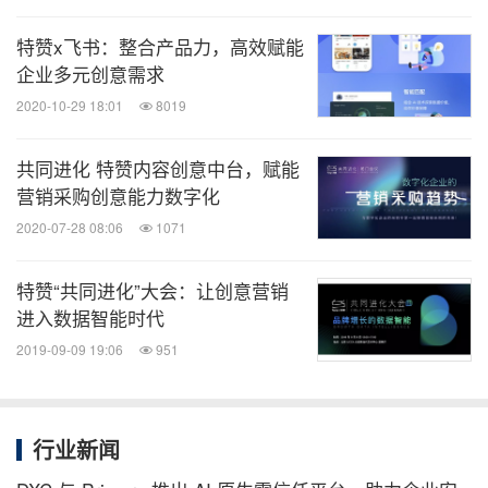
特赞x飞书：整合产品力，高效赋能
企业多元创意需求
2020-10-29 18:01
8019
共同进化 特赞内容创意中台，赋能
营销采购创意能力数字化
2020-07-28 08:06
1071
特赞“共同进化”大会：让创意营销
进入数据智能时代
2019-09-09 19:06
951
科技赋能想象力 -- 共同进化：特赞战略发布会
最后，在“产业与平台“的探讨中，阿里巴巴文化娱乐
行业新闻
集团大优酷事业群品牌营销及媒介总经理张薇，
威马