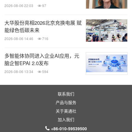
2026-08-06 22:03
97
特赞的数据智能，包括：联合利华、星巴克、阿里巴
巴、平安集团、蚂蚁金服、雀巢、霍尼韦尔、优酷、
大华股份亮相2026北京充换电展 赋
优信、Vivo 和奥迪等，来自企业、资本、社会组织、
能绿色低碳未来
高校等领域的代表也现场见证了企业在供给侧新的技
2026-08-06 14:46
716
术可能性。在未来，特赞将通过两大核心产品，在不
多智能体协同进入企业AI应用，元
断积累品牌数据的同时，继续深入挖掘数据和商业的
脑企智EPAI 2.0发布
关系，提供商业洞察，赋能品牌。
2026-08-06 13:34
594
图片 -
https://photos.prnasia.com/prnh/20180815/22
12830-1-a
联系我们
图片 -
https://photos.prnasia.com/prnh/20180815/22
产品与服务
关于美通社
12830-1-b
加入我们
图片 -
https://photos.prnasia.com/prnh/20180815/22
+86-010-59539500
12830-1-c