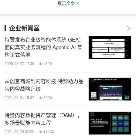
展示全文
围绕“成长与全球化”，星巴克中国首席执行官王静
瑛，NAUTICA创始人兼首席设计师朱钦骐，特赞创
始人及首席执行官范凌，《经济学人·商论》执行总
企业新闻室
编辑吴晨展开对谈。代表们分享了全球化背景下大型
特赞发布企业级智能体系统 GEA：
企业保持高速增长的原因以及与创新企业合作的未
面向真实业务流程的 Agentic AI 架
构正式落地
来。
2026-03-27 17:36
4829
就“数据与资产”的话题，联合利华大数据与数字化发
从创意商城到内容科技 特赞助力品
展资深总监任远，霍尼韦尔高级总监罗兆雄，宝沃汽
牌内容战略升级
车集团营销公司市场部总监霍静，线性资本创始人及
2021-06-04 15:37
8300
首席执行官王淮展开讨论。对谈中，嘉宾从不同的行
业场景出发，重点分享了企业在数据沉淀、管理、调
特赞内容数据资产管理（DAM），
多场景赋能内容工程
用过程中的实践，并探讨了数据智能产品对于企业数
2021-03-20 02:00
11433
字化转型的重大意义。