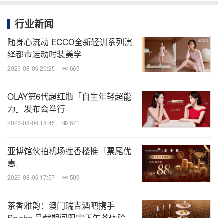
行业新闻
随身心流动 ECCO全新轻训系列演
绎都市运动时装美学
2026-08-06 20:25
669
OLAY第6代超红瓶「自生年轻超能
力」发布会举行
2026-08-06 18:45
671
亚博馆伙拍机场莲香楼推「票尾优
惠」
2026-08-06 17:57
509
茶香雅韵：澳门瑞吉酒吧携手
Saicho 呈献期间限定下午茶体验