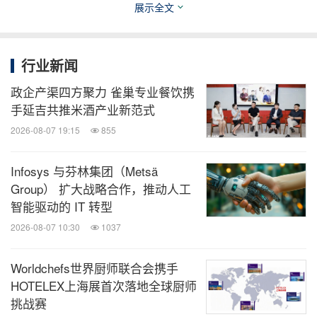
展示全文
撬动宠物诊疗发展新机遇。
行业新闻
政企产渠四方聚力 雀巢专业餐饮携
手延吉共推米酒产业新范式
2026-08-07 19:15
855
Infosys 与芬林集团（Metsä
Group） 扩大战略合作，推动人工
智能驱动的 IT 转型
2026-08-07 10:30
1037
2019年中国兽医协会唯一数字化合作伙伴 -- 微宠医
Worldchefs世界厨师联合会携手
HOTELEX上海展首次落地全球厨师
专注健康营养是宠物医院致胜的根本
挑战赛