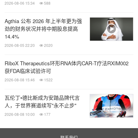
2026-08-06 15:34
588
作为本届峰会重要嘉宾，世界小动物兽医师协会副主
席Siraya Chunekamrai与玛氏旗下美国BluePearl宠
Agthia 公布 2026 年上半年更为强
劲的财务状况并将中期股息提高
物连锁医院合伙人Lauren Boyd根据多年的从业心
14.4%
得，共同分享在当代“科学养宠”观念与诊所健康营养
2026-08-05 22:20
2020
科学化升级引领下，如何更高效地提升宠物诊疗企业
的核心竞争力。
RiboX Therapeutics环形RNA体内CAR-T疗法RXIM002
获FDA临床试验许可
同时，作为本次峰会的主办方之一，皇家宠物食品贯
2026-08-08 15:46
1522
彻其一贯的精准营养方针，全面升级宠物医院产品系
列 -- “兽医专用营养系列”迎来了全球同步首发。作为
瓦伦丁•德比斯成为安踏品牌代言
人，于世界赛道续写"永不止步"
皇家近20年来对医院渠道产品做的最大一次全方位革
2026-08-08 10:00
177
新，“兽医专用营养系列”以更优质临床营养方案、更
简单的产品组合结构、更新颖的全新包装设计，为患
病犬猫提供专属的疾病营养支持，同时提升兽医的专
联系我们