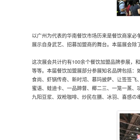
以广州为代表的华南餐饮市场历来是餐饮商家必
展示自身武艺、招募加盟商的舞台。本届展会除
这次展会共计约有100余个餐饮加盟品牌参展，
等等。本届餐饮加盟展部分参展知名品牌包括：如
食尚、虾锅传奇、新时沏、慕玛披萨、让签签飞、吾
蜜语、蛙迪卡、一品蹄督、椰二三、一笼一蒸、
九阳豆浆、双枪咖啡、炒民在膳、冰羽、喜感の串串、