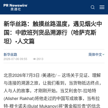
新华丝路：触摸丝路温度，遇见烟火中
国：中欧班列货品溯源行（哈萨克斯
坦）•人文篇
新华丝路
简体中文
2026-07-06 09:55
2613
北京
2026年7月3日
/美通社/ -- 这场关于见证、理解
与连接的溯源之旅，让我们看到，当货物抵达终点，
人与人的故事，才刚刚开始。当艾利舍尔-拉哈特
(Alisher Rakhat)将他走过的中国写成故事，当布拉
特-穆卡诺夫(Bulat Mukanov)将"黄金般珍贵"的信念