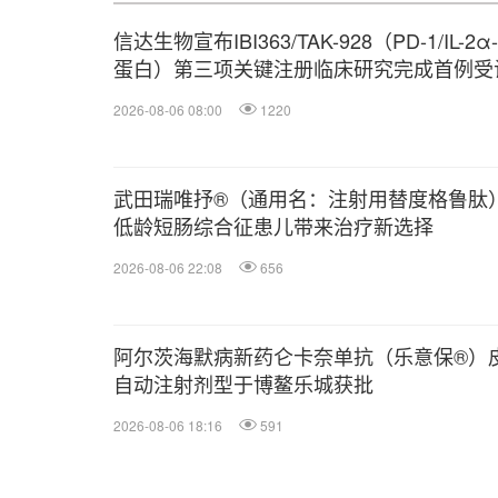
信达生物宣布IBI363/TAK-928（PD-1/IL-
蛋白）第三项关键注册临床研究完成首例受
2026-08-06 08:00
1220
武田瑞唯抒®（通用名：注射用替度格鲁肽
低龄短肠综合征患儿带来治疗新选择
2026-08-06 22:08
656
阿尔茨海默病新药仑卡奈单抗（乐意保®）
自动注射剂型于博鳌乐城获批
2026-08-06 18:16
591