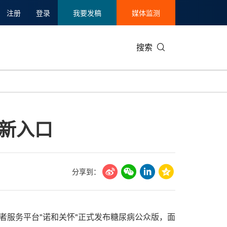
注册
登录
我要发稿
媒体监测
搜索
可持续发展
IT科技与互联网
日本
中国国际
零售业
韩国
康新入口
碳中和
娱乐时尚与艺术
新加坡
企业扩张
环境
泰国
新质生产力
健康与医疗制药
财报
农业与制
美国临床肿瘤学会(ASCO)
通信业
企业社会
旅游与酒
分享到：
世界杯
会展
中国国际
房地产建
患者服务平台"诺和关怀"正式发布糖尿病公众版，面