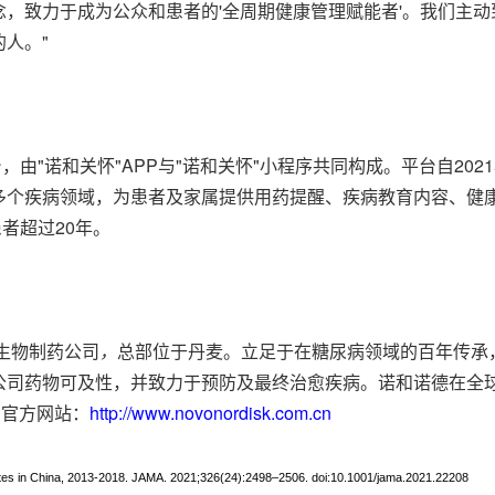
，致力于成为公众和患者的'全周期健康管理赋能者'。我们主
人。"
，由"诺和关怀"APP与"诺和关怀"小程序共同构成。平台自202
多个疾病领域，为患者及家属提供用药提醒、疾病教育内容、健
者超过20年。
生物制药公司
，
总部位于丹麦。立足于在糖尿病领域的百年传承
司药物可及性，并致力于预防及最终治愈疾病。诺和诺德在全球8
国官方网站：
http://www.novonordisk.com.cn
etes in China, 2013-2018. JAMA. 2021;326(24):2498–2506. doi:10.1001/jama.2021.22208