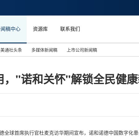
新闻稿中心
资源库
联系我们
美通社头条
多媒体新闻稿
上市公司新闻稿
国际消费电子展(CES)
汽车与交通
中国大陆
，"诺和关怀"解锁全民健
投资并购
能源化工与环保
马来西亚
世界移动通信大会
教育与人力资源
澳大利亚
人工智能
体育
汉诺威工业博览会
广告营销传媒
，诺和诺德全球首席执行官杜麦克访华期间宣布，诺和诺德中国数字化