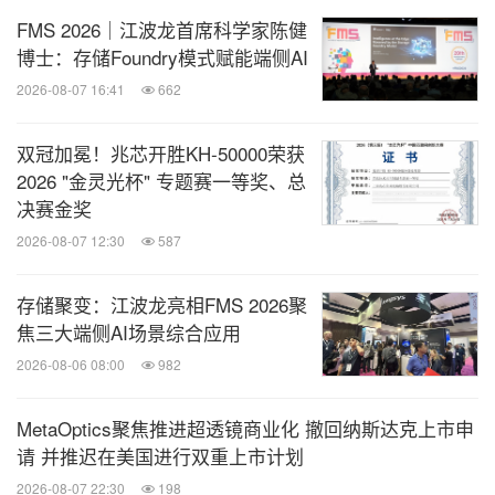
FMS 2026｜江波龙首席科学家陈健
博士：存储Foundry模式赋能端侧AI
2026-08-07 16:41
662
双冠加冕！兆芯开胜KH‑50000荣获
2026 "金灵光杯" 专题赛一等奖、总
决赛金奖
2026-08-07 12:30
587
存储聚变：江波龙亮相FMS 2026聚
焦三大端侧AI场景综合应用
2026-08-06 08:00
982
MetaOptics聚焦推进超透镜商业化 撤回纳斯达克上市申
请 并推迟在美国进行双重上市计划
2026-08-07 22:30
198