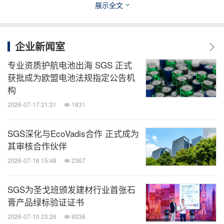
展示全文
SGS认证证书联系人：张女士， 联系电话：+86
企业新闻室
18629145339, 邮箱：
nancy-l.zhang@sgs.com
专业资质护航电池出海 SGS 正式
获批成为欧盟电池法规指定公告机
构
消息来源：SGS通标标准技术服务有限公司
2026-07-17 21:31
1831
SGS深化与EcoVadis合作 正式成为
全球TMT
其审核合作伙伴
微信公众号“全球TMT”发布全球互联网、科
2026-07-16 15:48
2367
技、媒体、通讯企业的经营动态、财报信
息、企业并购消息。扫描二维码，立即订
阅！
SGS为圣戈班颁发建材行业首张石
膏产品绿标验证证书
2026-07-10 23:26
6036
关键词：
电脑硬件
电脑/电子
电子组件
半导体
一般