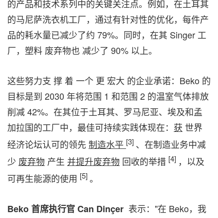
的产品和技术系列中的关键关注点。例如，在土耳其
的马尼萨洗衣机工厂，通过有针对性的优化，每件产
品的耗水量已减少了约 79%。同时，在其 Singer 工
厂，塑料 废弃物也 减少了 90% 以上。
这些努力支 撑 着 一个 更 宏大 的企业承诺：Beko 的
目标是到 2030 年将范围 1 和范围 2 的温室气体排放
削减 42%。在其位于土耳其、罗马尼亚、埃及和孟
加拉国的工厂中，最佳可持续实践体现在：
获
世界
[3]
经济论坛认可的领先
制造水平
、在制造业务中减
[4]
少
废弃物
产生
并提升废弃物
回收的举措
，以及
[5]
可再生能源的使用
。
表示："在 Beko，我
Beko
首席执行官
Can Dinçer