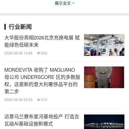
先进的水和能源管理、先进的废水处理以及 100% 可
展示全文
再生能源使用，被认定为全球仅有的十家 "可持续发
展灯塔工厂" 之一。
行业新闻
大华股份亮相2026北京充换电展 赋
[4]
Beko 的埃及工厂自 2024 年下半年开始运营。该
能绿色低碳未来
工厂总面积 114,000 平方米，年产能 150 万台，按
2026-08-06 14:46
802
照零浪费原则建造，相较传统设施最高可节能
50%。在投产的第一年，该工厂为 10 个品牌生产了
MONDEVITA 收购了 MAGLIANO
母公司 UNDERSCORE 区的多数股
约 200 种产品，并出口到 40 个国家 / 地区。
权，这是新的意大利奢侈品平台的
第二步
[5]
Singer Bangladesh 制造工厂位于孟加拉国经济特
2026-08-06 23:53
313
区，是一个占地 135,000 平方米的综合体。它配备
AI 和 IoT、太阳能和雨水回收、零浪费协议。该工厂
远景乌兰察布星河基地投产 打造吉
有能力满足国内 90% 的冰箱、洗衣机和电视需求。
瓦级AI基础设施新模式