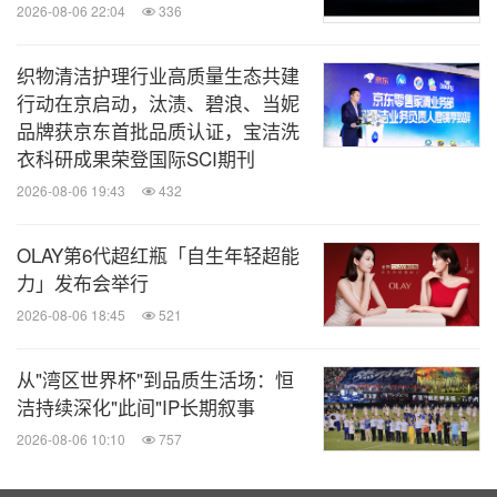
它还为 Beko 的其他工厂生产电缆线束，2026 年计
2026-08-06 22:04
336
划产量超过 500 万件。
织物清洁护理行业高质量生态共建
行动在京启动，汰渍、碧浪、当妮
消息来源：Beko
品牌获京东首批品质认证，宝洁洗
衣科研成果荣登国际SCI期刊
全球TMT
2026-08-06 19:43
432
微信公众号“全球TMT”发布全球互联网、科
技、媒体、通讯企业的经营动态、财报信
OLAY第6代超红瓶「自生年轻超能
息、企业并购消息。扫描二维码，立即订
力」发布会举行
阅！
2026-08-06 18:45
521
关键词：
电脑/电子
环保产品与服务
绿色科技
家用设
从"湾区世界杯"到品质生活场：恒
备
日用品
零售业
公共设施
洁持续深化"此间"IP长期叙事
2026-08-06 10:10
757
分享到：