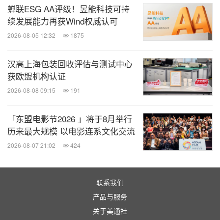
蝉联ESG AA评级！昱能科技可持
阿联酋航空头等舱及商务舱配备的 VOYA 护肤系列产
续发展能力再获Wind权威认可
品，采用源自爱尔兰西海岸可持续手工采摘的有机海
2026-08-05 12:32
1875
藻精华，充分发挥其天然滋养功效，为乘客带来舒适
汉高上海包装回收评估与测试中心
愉悦的护肤体验。
获欧盟机构认证
2026-08-08 09:15
191
纸质吸管
「东盟电影节2026 」将于8月举行
阿联酋航空已在机上服务中全面淘汰塑料吸管，并以
历来最大规模 以电影连系文化交流
经过认证的纸质替代品取而代之，进一步减少一次性
2026-08-07 21:02
424
塑料的使用。
联系我们
减少机上塑料及包装材料使用
产品与服务
关于美通社
阿联酋航空与供应商紧密合作，尽可能积极采用替代