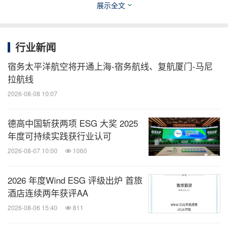
展示全文
行业新闻
宿务太平洋航空将开通上海-宿务航线、复航厦门-马尼
拉航线
2026-08-08 10:07
阿联酋航空头等舱睡衣
德高中国斩获两项 ESG 大奖 2025
阿联酋航空头等舱及商务舱提供的睡衣、拖鞋及眼罩
年度可持续实践获行业认可
采用轻盈透气的莫代尔面料制成，其原材料来源于经
2026-08-07 10:00
1060
认证的植物源纤维，在提升舒适体验的同时兼顾可持
2026 年度Wind ESG 评级出炉 首旅
续发展理念。
酒店连续两年获评AA
2026-08-06 15:40
811
VOYA
洗护用品