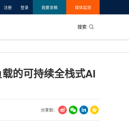
注册
登录
我要发稿
媒体监测
搜索
可持续发展
IT科技与互联网
日本
中国国际
零售业
韩国
作负载的可持续全栈式AI
碳中和
娱乐时尚与艺术
新加坡
企业扩张
环境
泰国
新质生产力
健康与医疗制药
财报
农业与制
美国临床肿瘤学会(ASCO)
通信业
企业社会
旅游与酒
世界杯
会展
中国国际
房地产建
分享到：