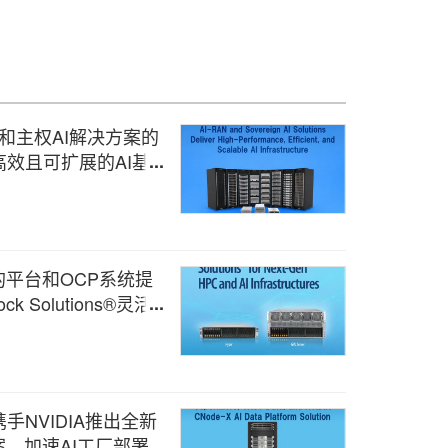
RAN和主权AI解决方案的
效且可扩展的AI基础
rm的平台和OCP系统提
lock Solutions®灵活
设施
ta携手NVIDIA推出全新
案，加速AI工厂部署