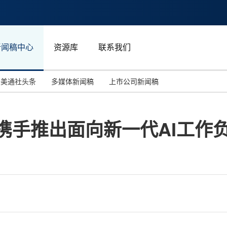
新闻稿中心
资源库
联系我们
美通社头条
多媒体新闻稿
上市公司新闻稿
国际消费电子展(CES)
汽车与交通
中国大陆
erda携手推出面向新一代AI工
投资并购
能源化工与环保
马来西亚
世界移动通信大会
教育与人力资源
澳大利亚
人工智能
体育
汉诺威工业博览会
广告营销传媒