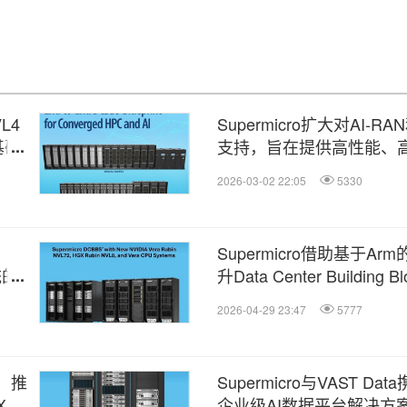
VL4
Supermicro扩大对AI-
基础
支持，旨在提供高性能、高
设施
2026-03-02 22:05
5330
Supermicro借助基于A
统的
升Data Center Building B
署与
性，以支持下一代AI基础
2026-04-29 23:47
5777
列，推
Supermicro与VAST Da
X
企业级AI数据平台解决方