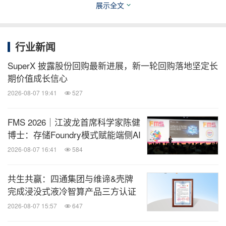
先的应用优化整体IT解决方案供应商。 Supermicro
展示全文
在加利福尼亚州圣何塞创立并运营，致力于为企业、
云、AI以及5G电信/边缘IT基础设施提供市场首创的
行业新闻
创新技术。 我们是一家全面的IT解决方案供应商，提
SuperX 披露股份回购最新进展，新一轮回购落地坚定长
供服务器、AI、存储、IoT、交换机系统、软件和支
期价值成长信心
持服务。 Supermicro在主板、电源和机箱设计方面
2026-08-07 19:41
527
的专业能力进一步促进自身的研发与生产，为全球客
户实现从云端到边缘的新一代创新。 我们的产品在
FMS 2026｜江波龙首席科学家陈健
美国、亚洲和荷兰内部设计并制造，通过全球运营实
博士：存储Foundry模式赋能端侧AI
现规模化和高效率，并优化流程以提高总拥有成本
2026-08-07 16:41
584
（TCO）、减少环境影响（绿色计算）。 获奖的
共生共赢：四通集团与维谛&壳牌
Server Building Block Solutions®产品组合使客户能
完成浸没式液冷智算产品三方认证
够根据其具体工作负载和应用需求进行优化，从我们
2026-08-07 15:57
647
灵活且可复用的构建模块体系中进行选择，支持广泛