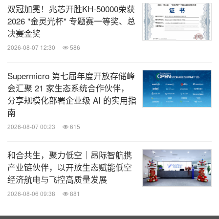
的形态规格、处理器、内存、GPU、存储、网络、电
双冠加冕！兆芯开胜KH‑50000荣获
源及散热解决方案（空调冷却、自然冷却或液冷）。
2026 "金灵光杯" 专题赛一等奖、总
决赛金奖
Supermicro、Server Building Block Solutions和We
2026-08-07 12:30
586
Keep IT Green是Super Micro Computer, Inc.的商标
Supermicro 第七届年度开放存储峰
和/或注册商标。
会汇聚 21 家生态系统合作伙伴，
分享规模化部署企业级 AI 的实用指
所有其他品牌、名称和商标均为其各自所有者的财
南
产。
2026-08-07 00:23
615
和合共生，聚力低空｜昂际智航携
产业链伙伴，以开放生态赋能低空
经济航电与飞控高质量发展
消息来源：美超微电脑股份有限公司
2026-08-06 09:38
881
相关股票：
NASDAQ:SMCI