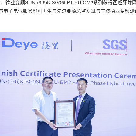
频SUN-(3-6)K-SG06LP1-EU-CM2系列获得西班牙并网
互联科技与电子电气服务部可再生与先进能源总监郑凯与宁波德业变