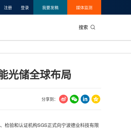
注册
登录
我要发稿
媒体监测
搜索
可持续发展
IT科技与互联网
日本
中国国际
零售业
韩国
赋能光储全球布局
碳中和
娱乐时尚与艺术
新加坡
企业扩张
环境
泰国
新质生产力
健康与医疗制药
财报
农业与制
美国临床肿瘤学会(ASCO)
通信业
企业社会
旅游与酒
分享到：
世界杯
会展
中国国际
房地产建
认的测试、检验和认证机构SGS正式向宁波德业科技有限