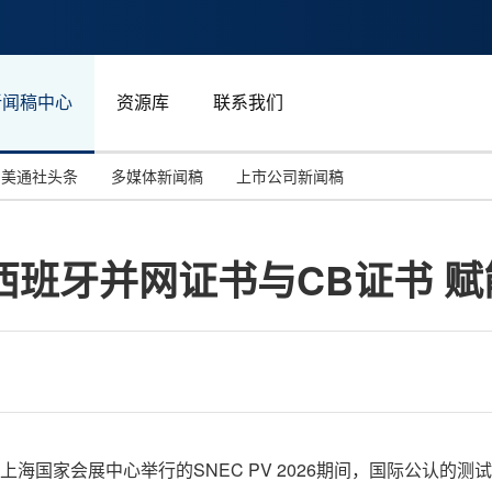
新闻稿中心
资源库
联系我们
美通社头条
多媒体新闻稿
上市公司新闻稿
国际消费电子展(CES)
汽车与交通
中国大陆
西班牙并网证书与CB证书 
投资并购
能源化工与环保
马来西亚
世界移动通信大会
教育与人力资源
澳大利亚
人工智能
体育
汉诺威工业博览会
广告营销传媒
月3日，在上海国家会展中心举行的SNEC PV 2026期间，国际公