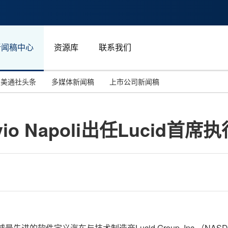
新闻稿中心
资源库
联系我们
美通社头条
多媒体新闻稿
上市公司新闻稿
国际消费电子展(CES)
汽车与交通
中国大陆
o Napoli出任Lucid首席
投资并购
能源化工与环保
马来西亚
世界移动通信大会
教育与人力资源
澳大利亚
人工智能
体育
汉诺威工业博览会
广告营销传媒
 全球最先进的软件定义汽车与技术制造商Lucid Group, Inc.（NA