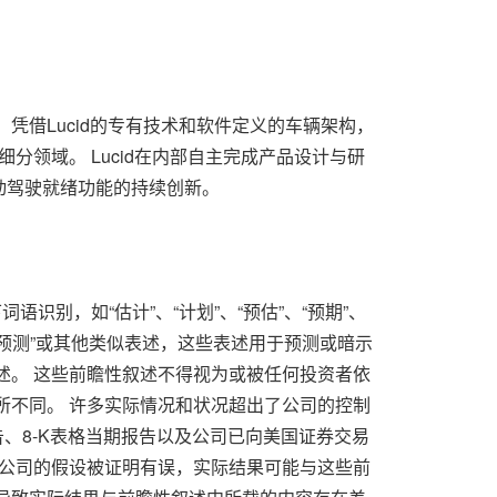
展。 凭借Lucid的专有技术和软件定义的车辆架构，
高端细分领域。 Lucid在内部自主完成产品设计与研
动驾驶就绪功能的持续创新。
识别，如“估计”、“计划”、“预估”、“预期”、
“潜在”、“预测”或其他类似表述，这些表述用于预测或暗示
述。 这些前瞻性叙述不得视为或被任何投资者依
所不同。 许多实际情况和状况超出了公司的控制
报告、8-K表格当期报告以及公司已向美国证券交易
或公司的假设被证明有误，实际结果可能与这些前