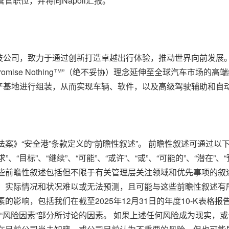
席运营官职位，并将向Napoli汇报。
CID）是一家科技公司，致力于通过创新打造卓越出行体验，推动世界向前发
romise Nothing™”（绝不妥协）理念延伸至全球汽车市场的
产基地进行组装，从而实现车辆、软件，以及高级驾驶辅助和自
案》“安全港”条款定义的“前瞻性叙述”。 前瞻性叙述可通过以下词语
 “寻求”、“目标”、“继续”、“可能”、“或许”、“或”、“可能的”、
些前瞻性叙述包括但不限于有关管理层关注领域和优先事项的叙
 实际情况和状况难以或无法预测，且可能与这些前瞻性叙述有
的影响，包括我们在截至2025年12月31日的年度10-K表格
和“风险因素”部分所讨论的因素。 如果上述任何风险成为现实，