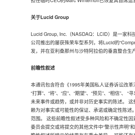
担任临时CEO的Marc Winterhoff已恢复其首
关于Lucid Group
Lucid Group, Inc.（NASDAQ：L
公司推出的屡获殊荣车型系列，将Lucid的“Comp
发，并在亚利桑那州与沙特阿拉伯的垂直整合生
前瞻性叙述
本通讯包含符合《1995年美国私人证券诉讼改革法
“打算”、“将”、“应”、“期望”、“预见”、“相信”、
未来事件或趋势，或并非对历史事实的陈述。 这
赖为对事实或可能性的保证、承诺或确定性陈述。
范围。 这些前瞻性叙述受多种风险和不确定性因素
委员会提交或将提交的其他文件中“警示性声明”