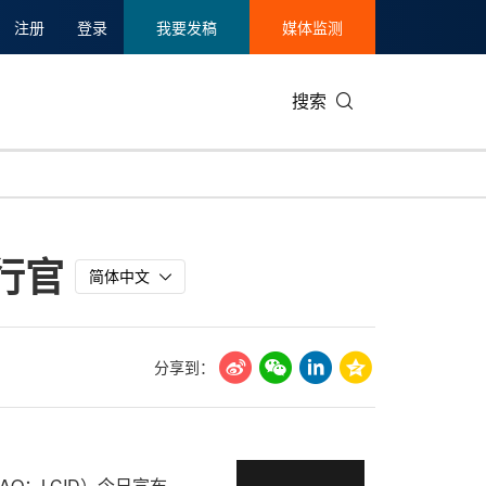
注册
登录
我要发稿
媒体监测
搜索
可持续发展
IT科技与互联网
日本
中国国际
零售业
韩国
执行官
碳中和
娱乐时尚与艺术
新加坡
企业扩张
环境
泰国
简体中文
新质生产力
健康与医疗制药
财报
农业与制
美国临床肿瘤学会(ASCO)
通信业
企业社会
旅游与酒
分享到：
世界杯
会展
中国国际
房地产建
SDAQ：LCID）今日宣布，