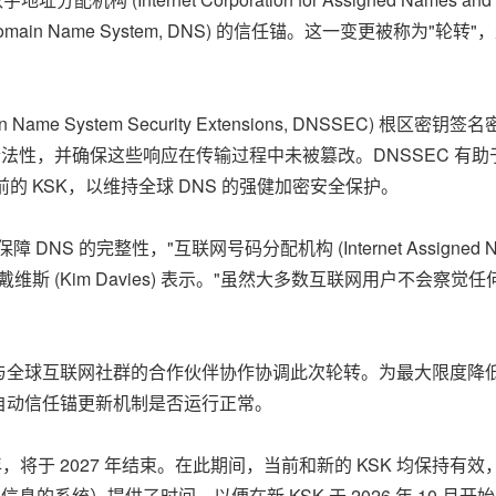
Domain Name System, DNS) 的信任锚。这一变更被称为"轮
stem Security Extensions, DNSSEC) 根区密钥签名密钥 (
合法性，并确保这些响应在传输过程中未被篡改。DNSSEC 
当前的 KSK，以维持全球 DNS 的强健加密安全保护。
完整性，"互联网号码分配机构 (Internet Assigned Numbe
rs, PTI) 总裁金•戴维斯 (Kim Davies) 表示。"虽然大多数互联
根区，并与全球互联网社群的合作伙伴协作协调此次轮转。为最大限度降低
自动信任锚更新机制是否运行正常。
年，将于 2027 年结束。在此期间，当前和新的 KSK 均保
的系统）提供了时间，以便在新 KSK 于 2026 年 10 月开始