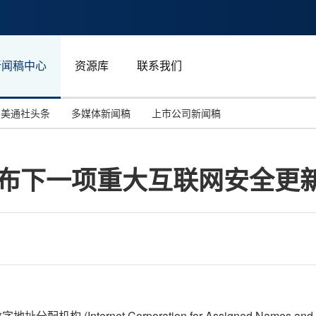
新闻稿中心
资源库
联系我们
美通社头条
多媒体新闻稿
上市公司新闻稿
国际消费电子展(CES)
汽车与交通
中国大陆
 宣布下一项重大互联网安全更
投资并购
能源化工与环保
马来西亚
世界移动通信大会
教育与人力资源
澳大利亚
人工智能
体育
汉诺威工业博览会
广告营销传媒
配机构 (Internet Corporation for Assigned Names an