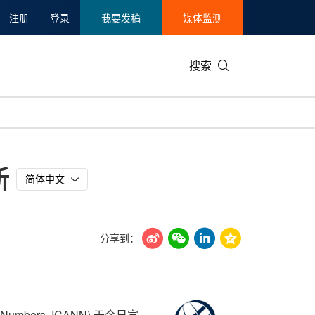
注册
登录
我要发稿
媒体监测
搜索
可持续发展
IT科技与互联网
日本
中国国际
零售业
韩国
新
碳中和
娱乐时尚与艺术
新加坡
企业扩张
环境
泰国
简体中文
新质生产力
健康与医疗制药
财报
农业与制
美国临床肿瘤学会(ASCO)
通信业
企业社会
旅游与酒
分享到：
世界杯
会展
中国国际
房地产建
d Numbers, ICANN) 于今日宣