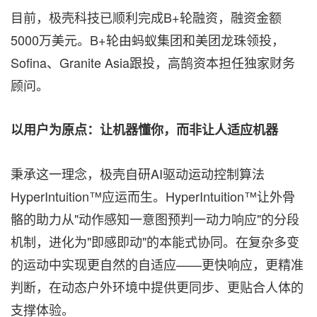
目前，极壳科技已顺利完成B+轮融资，融资金额
5000万美元。B+轮由蚂蚁集团和美团龙珠领投，
Sofina、Granite Asia跟投，高鹄资本担任独家财务
顾问。
以用户为原点：让机器懂你，而非让人适应机器
秉承这一理念，极壳自研AI驱动运动控制算法
HyperIntuition™应运而生。HyperIntuition™让外骨
骼的助力从"
动作感知
一意图预判一动力响应"的分段
机制，进化为"即感即动"的本能式协同。在复杂多变
的运动中实现更自然的自适应——更快响应，更精准
判断，在动态户外环境中提供更同步、更贴合人体的
支撑体验。