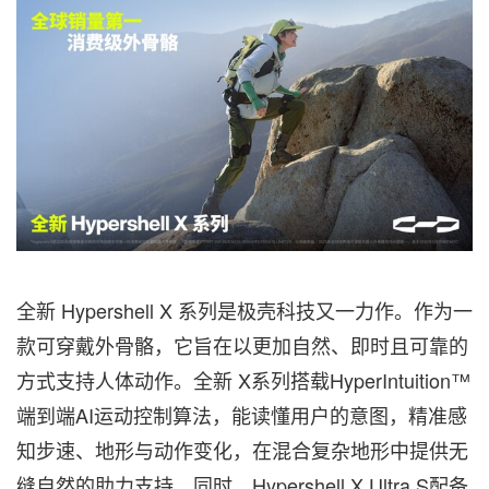
全新 Hypershell X 系列是极壳科技⼜⼀⼒作。作为⼀
款可穿戴外⻣骼，它旨在以更加⾃然、即时且可靠的
⽅式⽀持⼈体动作。全新 X系列搭载HyperIntuition™
端到端AI运动控制算法，能读懂用户的意图，精准感
知步速、地形与动作变化，在混合复杂地形中提供无
缝自然的助力支持。同时，Hypershell X Ultra S配备