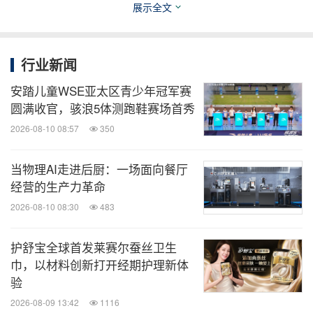
展示全文
续航方面，得益于极致高效的电机设计，全新
Hypershell X Ultra S 单块电池续航最长可达30公
行业新闻
里。X Ultra S 标配双电池，电量不足时可随时更
安踏儿童WSE亚太区青少年冠军赛
换，让用户全天候享受助力优势。同时，X Ultra S
圆满收官，骇浪5体测跑鞋赛场首秀
标配充电底座与充电器，为用户带来更便捷的充电体
2026-08-10 08:57
350
验。穿戴体验上，全新升级的三区背垫自然适配不同
当物理AI走进后厨：一场面向餐厅
体型，蜂窝硅胶防滑设计确保运动过程中稳固就位，
经营的生产力革命
贴合无感，人体工学背垫强化腰部支撑——极高的贴
2026-08-10 08:30
483
合度与舒适度，确保用户即使全天候佩戴行走，也能
忽略设备的存在。
护舒宝全球首发莱赛尔蚕丝卫生
巾，以材料创新打开经期护理新体
验
材料工艺上，全新Hypershell X Ultra S 业界首发搭
2026-08-09 13:42
1116
载的航天级钛合金3D打印髋部连杆与SpiralTwill 3000