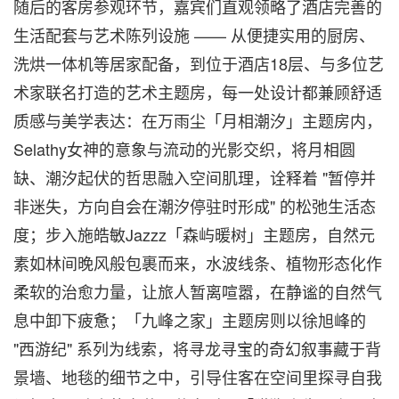
随后的客房参观环节，嘉宾们直观领略了酒店完善的
生活配套与艺术陈列设施 —— 从便捷实用的厨房、
洗烘一体机等居家配备，到位于酒店18层
、
与多位艺
术家联名打造的艺术主题房，每一处设计都兼顾舒适
质感与美学表达：在万雨尘「月相潮汐」主题房内，
Selathy女神的意象与流动的光影交织，将月相圆
缺、潮汐起伏的哲思融入空间肌理，诠释着 "暂停并
非迷失，方向自会在潮汐停驻时形成" 的松弛生活态
度；步入施皓敏Jazzz「森屿暖树」主题房，自然元
素如林间晚风般包裹而来，水波线条、植物形态化作
柔软的治愈力量，让旅人暂离喧嚣，在静谧的自然气
息中卸下疲惫；「九峰之家」主题房则以徐旭峰的
"西游纪" 系列为线索，将寻龙寻宝的奇幻叙事藏于背
景墙、地毯的细节之中，引导住客在空间里探寻自我