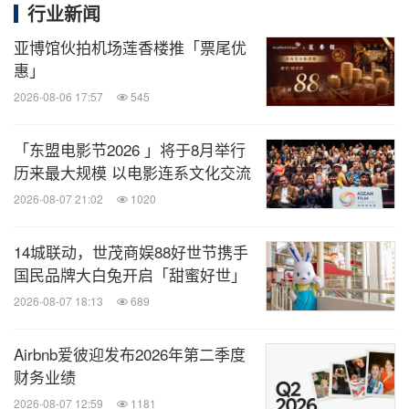
行业新闻
微信公众号“知消”发布全球消费品、零售、时
亚博馆伙拍机场莲香楼推「票尾优
尚、物流行业最新动态。扫描二维码，立即
订阅！
惠」
2026-08-06 17:57
545
关键词：
艺术
商业房地产
娱乐
时尚
旅馆与度假
「东盟电影节2026 」将于8月举行
村
房地产
旅游业
历来最大规模 以电影连系文化交流
分享到：
2026-08-07 21:02
1020
14城联动，世茂商娱88好世节携手
国民品牌大白兔开启「甜蜜好世」
2026-08-07 18:13
689
Airbnb爱彼迎发布2026年第二季度
财务业绩
2026-08-07 12:59
1181