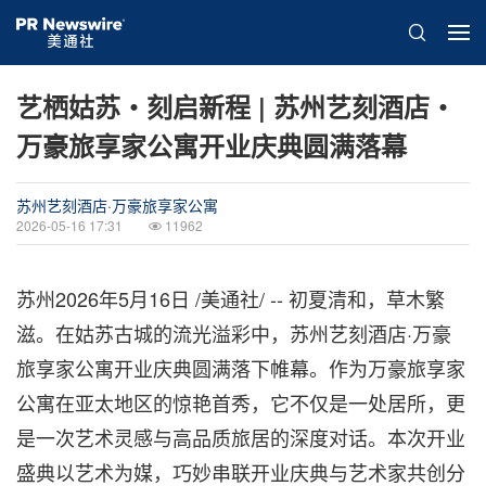
艺栖姑苏・刻启新程 | 苏州艺刻酒店・
万豪旅享家公寓开业庆典圆满落幕
苏州艺刻酒店·万豪旅享家公寓
2026-05-16 17:31
11962
苏州
2026年5月16日
/美通社/ -- 初夏清和，草木繁
滋。在姑苏古城的流光溢彩中，
苏州艺刻酒店·万豪
旅享家公寓
开业庆典圆满落下帷幕。作为万豪旅享家
公寓在亚太地区的惊艳首秀，它不仅是一处居所，更
是一次艺术灵感与高品质旅居的深度对话。本次开业
盛典以艺术为媒，巧妙串联开业庆典与艺术家共创分