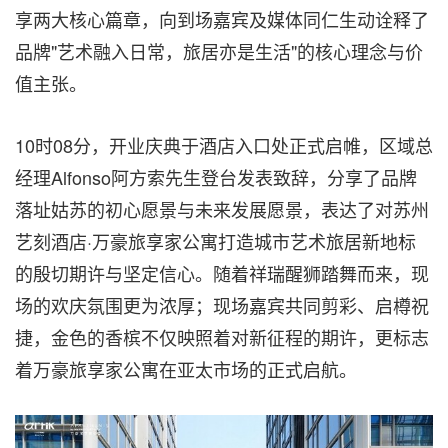
享两大核心篇章，向到场嘉宾及媒体同仁生动诠释了
品牌"艺术融入日常，旅居亦是生活"的核心理念与价
值主张。
10时08分，开业庆典于酒店入口处正式启帷，区域总
经理Alfonso阿方索先生登台发表致辞，分享了品牌
落址姑苏的初心愿景与未来发展愿景，表达了对
苏州
艺刻酒店·万豪旅享家公寓
打造城市艺术旅居新地标
的殷切期许与坚定信心。随着祥瑞醒狮踏舞而来，现
场的欢庆氛围更为浓厚；现场嘉宾共同剪彩、启樽祝
捷，金色的香槟不仅映照着对新征程的期许，更标志
着万豪旅享家公寓在亚太市场的正式启航。