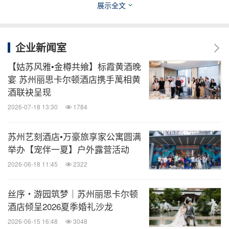
展示全文
垂询更多信息，请访问官网
www.marriott.com.cn
。
如需随时掌握万豪国际最新动态，可关注"万豪国际
企业新闻室
集团资讯"及"万豪旅享家MarriottBonvoy" 微信公众
号、官方微博。
【姑苏风雅•金樽共飨】标霞黄酒晚
宴 苏州丽思卡尔顿酒店携手萬相黄
酒联袂呈现
关于苏州华贸中心
2026-07-18 13:30
1784
苏州华贸中心坐落于姑苏区核心地段，毗邻山塘街、
苏州艺刻酒店•万豪旅享家公寓圆满
留园、阊门等历史文化名胜。作为华贸集团潜心研发
举办【宠伴一夏】户外露营活动
十年的升级力作，项目总投资超100亿元，总建筑面
2026-06-18 11:45
2322
积约78万平方米，致力于打造一座引领未来的"垂直
丝序・游园筑梦｜苏州丽思卡尔顿
生活社区"——将超甲级写字楼、丽思卡尔顿酒店、
酒店倾呈2026夏季婚礼沙龙
万豪旅享家公寓、华贸公寓、苏州万象天地、H+美
2026-06-15 16:48
3048
术馆及紫芝园等多元业态有机融合，实现商务办公、