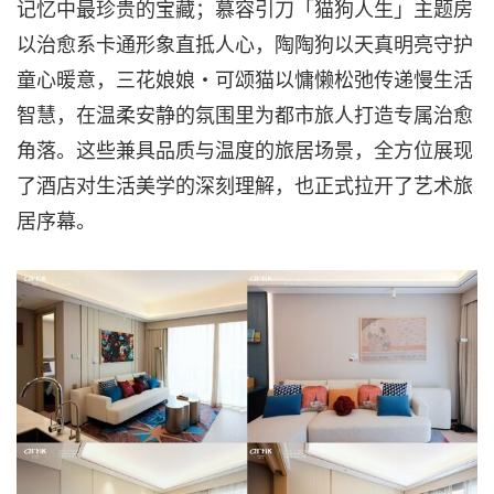
记忆中最珍贵的宝藏；慕容引刀「猫狗人生」主题房
以治愈系卡通形象直抵人心，陶陶狗以天真明亮守护
童心暖意，三花娘娘・可颂猫以慵懒松弛传递慢生活
智慧，在温柔安静的氛围里为都市旅人打造专属治愈
角落。这些兼具品质与温度的旅居场景，全方位展现
了酒店对生活美学的深刻理解，也正式拉开了艺术旅
居序幕。