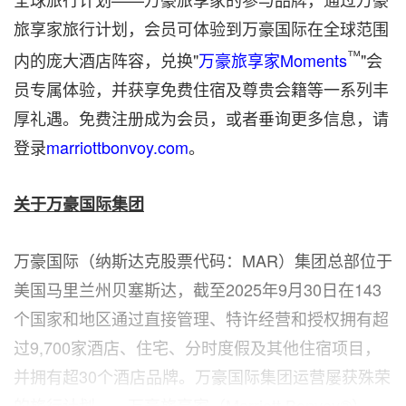
旅享家旅行计划，会员可体验到万豪国际在全球范围
™
内的庞大酒店阵容，兑换"
万豪旅享家Moments
"会
员专属体验，并获享免费住宿及尊贵会籍等一系列丰
厚礼遇。免费注册成为会员，或者垂询更多信息，请
登录
marriottbonvoy.com
。
关于万豪国际集团
万豪国际（纳斯达克股票代码：MAR）集团总部位于
美国马里兰州贝塞斯达，截至2025年9月30日在143
个国家和地区通过直接管理、特许经营和授权拥有超
过9,700家酒店、住宅、分时度假及其他住宿项目，
并拥有超30个酒店品牌。万豪国际集团运营屡获殊荣
的旅行计划——万豪旅享家（Marriott Bonvoy®）。