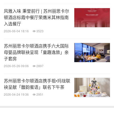
高端居住、时尚购物、文化艺术与休闲社交的无缝衔
风雅入味 秉誉前行 | 苏州丽思卡尔
接，为城市精英构建一站式的理想生活圈。
顿酒店标霞中餐厅荣膺米其林指南
入选餐厅
万豪国际鼓励投资者、媒体及其他关注集团业务的人
2026-06-04 18:16
3523
士查阅并订阅我们在投资者关系网站
www.marriott.co
苏州丽思卡尔顿酒店携手六大国际
m/investor
或新闻中心网站
www.marriottnewscenter.
母婴品牌联袂呈现「童趣逸旅」亲
com
发布的信息，这些信息至关重要。这些网站的内
子套房
容不构成本新闻稿或万豪向美国证券交易委员会提交
2026-05-26 09:06
2897
的任何报告或文件的引用内容，对这些网站的任何提
苏州丽思卡尔顿酒店携手祖•玛珑联
及仅作不具链接功能的文字性参考。
袂呈献「馥韵蜜语」联名下午茶
2026-04-24 19:36
2951
消息来源：苏州艺刻酒店·万豪旅享家公寓
知消