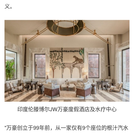
义。
印度伦滕博尔JW万豪度假酒店及水疗中心
"万豪创立于99年前，从一家仅有9个座位的根汁汽水