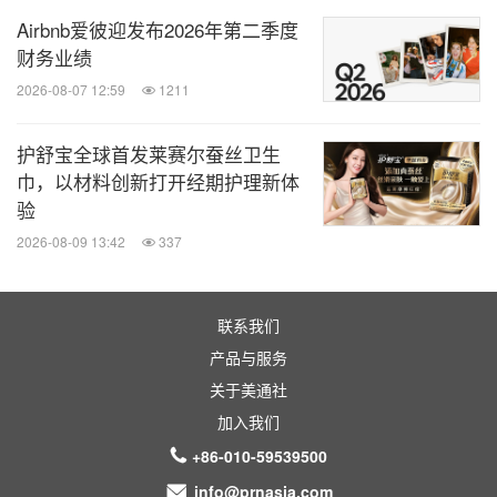
全球旅报
Airbnb爱彼迎发布2026年第二季度
财务业绩
微信公众号“全球旅报”发布最新的全球旅游产
业、OTA(在线旅游)、航空公司、飞机制造、
2026-08-07 12:59
1211
酒店行业最新动态。扫描二维码，立即订
阅！
护舒宝全球首发莱赛尔蚕丝卫生
巾，以材料创新打开经期护理新体
关键词：
旅馆与度假村
休闲, 旅行与旅馆
旅游业
验
2026-08-09 13:42
337
分享到：
联系我们
产品与服务
关于美通社
加入我们
+86-010-59539500
info@prnasia.com