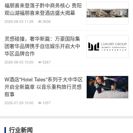
福朋喜来登落子黔中商务核心 贵阳
观山湖福朋喜来登酒店盛大揭幕
2026-08-03 11:26
3636
灵感碰撞，奢华新篇：万豪国际集
团奢华品牌携手自信娱乐开启大中
华区品牌合作
2026-08-03 10:00
5267
W酒店"Hotel Tales"系列于大中华区
开启全新篇章 以音乐重构旅行灵感
格林斯伯勒机场万豪StudioRes酒店
叙事
2026-07-29 10:00
1057
关于万豪国际集团
万豪国际（纳斯达克股票代码：MAR）集团总部位于
行业新闻
美国马里兰州贝塞斯达，截至2026年6月11日在146