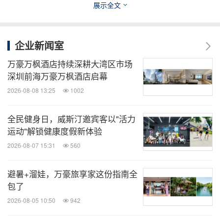
展示全文
企业新闻室
万豪万枫酒店持续深耕大湾区市场
深圳前海万豪万枫酒店启幕
苏州艺刻酒店，万豪旅享家公寓
2026-08-08 13:25
1002
全民健身日，威斯汀邀宾客以"活力
格林斯伯勒机场万豪
StudioRes
酒店
(StudioRes
运动"解锁健康度假新体验
已于5月正式开
by Marriott Greensboro Airport)
2026-08-07 15:31
560
业。该酒店为全新建造，采用模块化建筑技术，从
签约到开业仅耗时约一年。作为万豪推出的全新酒
避暑+溜娃，万豪旅享家这份指南全
包了
店品牌，StudioRes致力于为长住宾客提供舒适便
捷的居停空间。
2026-08-05 10:50
942