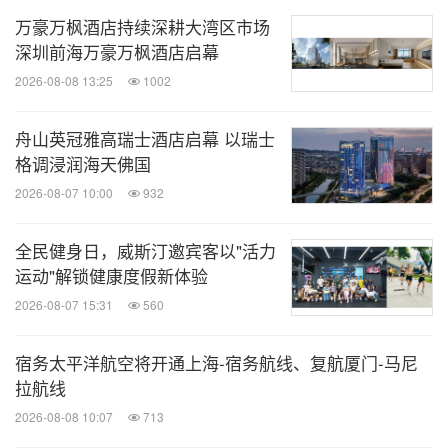
个国家和地区通过直接管理、特许经营和授权拥有
万豪万枫酒店持续深耕大湾区市场
深圳前海万豪万枫酒店启幕
10,000家酒店、住宅、分时度假、游轮、户外及其他
2026-08-08 13:25
1002
住宿项目，并拥有横跨奢华、高端、精选、中端、长
住及一价全包的众多卓越酒店品牌。万豪国际集团运
舟山英冠雅高瑞士酒店启幕 以瑞士
营屡获殊荣的旅行计划——万豪旅享家（Marriott
格调浸润海天佛国
Bonvoy）。垂询更多信息，请访问官网
www.marriot
2026-08-07 10:00
932
t.com.cn
。如需随时掌握万豪国际最新动态，可关
注"万豪国际集团资讯"及"万豪旅享家MarriottBonvoy"
全民健身日，威斯汀邀宾客以"活力
运动"解锁健康度假新体验
微信公众号、官方微博。
2026-08-07 15:31
560
消息来源：万豪国际集团
宿务太平洋航空将开通上海-宿务航线、复航厦门-马尼
相关股票：
拉航线
NASDAQ:MAR
2026-08-08 10:07
713