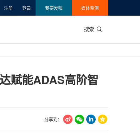
注册
登录
我要发稿
媒体监测
搜索
可持续发展
IT科技与互联网
日本
中国国际
零售业
韩国
达赋能ADAS高阶智
碳中和
娱乐时尚与艺术
新加坡
企业扩张
环境
泰国
新质生产力
健康与医疗制药
财报
农业与制
美国临床肿瘤学会(ASCO)
通信业
企业社会
旅游与酒
世界杯
会展
中国国际
房地产建
分享到：