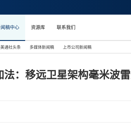
新闻稿中心
资源库
联系我们
美通社头条
多媒体新闻稿
上市公司新闻稿
国际消费电子展(CES)
汽车与交通
中国大陆
加法：移远卫星架构毫米波雷
投资并购
能源化工与环保
马来西亚
世界移动通信大会
教育与人力资源
澳大利亚
人工智能
体育
汉诺威工业博览会
广告营销传媒