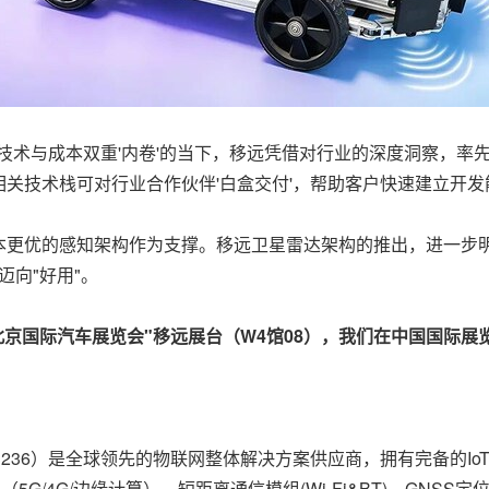
业技术与成本双重'内卷'的当下，移远凭借对行业的深度洞察，率
关技术栈可对行业合作伙伴'白盒交付'，帮助客户快速建立开发
本更优的感知架构作为支撑。移远卫星雷达架构的推出，进一步
迈向"好用"。
26北京国际汽车展览会"移远展台（W4馆08），我们在中国国际
236）是全球领先的物联网整体解决方案供应商，拥有完备的Io
能模组（5G/4G/边缘计算）、短距离通信模组(Wi-Fi&BT)、G