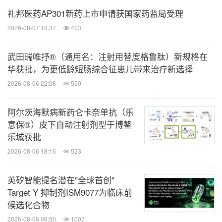
礼邦医药AP301新药上市申请获国家药监局受理
2026-08-07 18:37
403
武田瑞唯抒®（通用名：注射用替度格鲁肽）新规格在
华获批，为更低龄短肠综合征患儿带来治疗新选择
2026-08-06 22:08
550
阿尔茨海默病新药仑卡奈单抗（乐
意保®）皮下自动注射剂型于博鳌
乐城获批
2026-08-06 18:16
523
英矽智能提名潜在"全球首创"
Target Y 抑制剂ISM9077为临床前
候选化合物
2026-08-06 08:30
1007