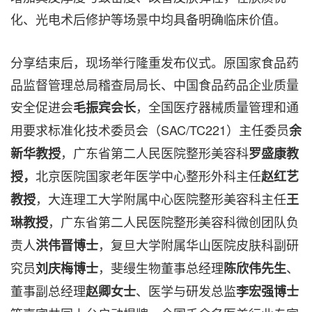
化、光电术后修护等场景中均具备明确临床价值。
分享结束后，现场举行隆重发布仪式。原国家食品药
品监督管理总局稽查局局长、中国食品药品企业质量
安全促进会
，全国医疗器械质量管理和通
毛振宾会长
用要求标准化技术委员会（SAC/TC221）主任委员
余
，广东省第二人民医院整形美容科
新华教授
罗盛康教
北京医院国家老年医学中心整形外科主任
授，
赵红艺
，大连理工大学附属中心医院整形美容科主任
教授
王
，广东省第二人民医院整形美容科微创团队负
琳教授
责人
，复旦大学附属华山医院皮肤科副研
洪伟晋博士
究员
，斐缦生物董事总经理
、
刘庆梅博士
陈欣伟先生
董事副总经理
、医学与研发总监
赵卿女士
李宏强博士