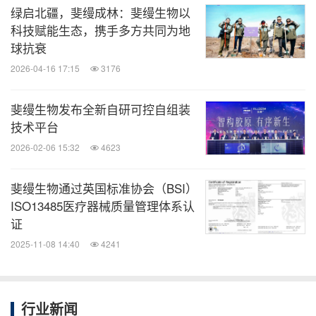
绿启北疆，斐缦成林：斐缦生物以
消息来源：斐缦生物
科技赋能生态，携手多方共同为地
球抗衰
医药健闻
2026-04-16 17:15
3176
微信公众号“医药健闻”发布全球制药、医疗、
斐缦生物发布全新自研可控自组装
大健康企业最新的经营动态。扫描二维码，
技术平台
立即订阅！
2026-02-06 15:32
4623
关键词：
生物科技
健康护理与医院
医疗药物
药物
斐缦生物通过英国标准协会（BSI）
ISO13485医疗器械质量管理体系认
分享到：
证
2025-11-08 14:40
4241
行业新闻