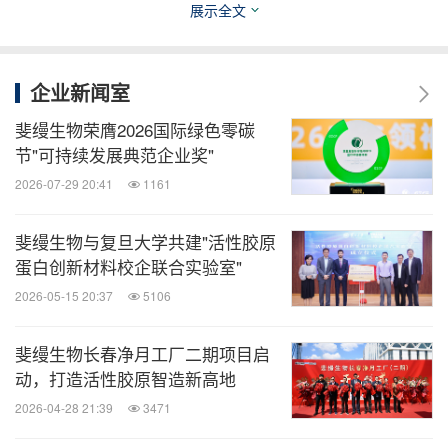
展示全文
斐缦生物成立于2003年，作为专注活性胶原蛋白研发
的生物科技企业，在生物提取、药研提纯、研发创
企业新闻室
新、质量体系方面有着超过20年的丰富经验。公司依
斐缦生物荣膺2026国际绿色零碳
托以欧盟标准自建的医用级牛场、ISO13485质量体
节"可持续发展典范企业奖"
系认证的胶原智能工厂和超50项独家专利技术，构建
2026-07-29 20:41
1161
起了从原料到终端的业内领先全链路研发和生产平
台。秉承"以胶原之名，重构生命弹性"的使命，斐缦
斐缦生物与复旦大学共建"活性胶原
生物以循证医学为基石，打造以活性胶原技术为核心
蛋白创新材料校企联合实验室"
的"医美+医疗+健康"战略布局。在医疗美容、衰老干
2026-05-15 20:37
5106
预、大健康等领域，斐缦生物通过生物合成医疗器
斐缦生物长春净月工厂二期项目启
械、保健品、功能食品和护肤品等，为医疗机构和消
动，打造活性胶原智造新高地
费者提供涵盖医美、医疗、皮肤科学和营养科学的整
2026-04-28 21:39
3471
合解决方案，持续推动健康与美丽事业的发展。