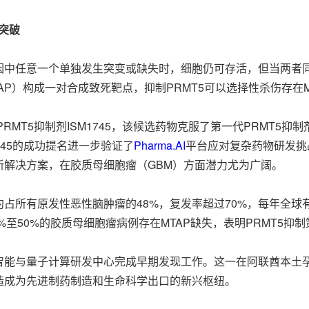
突破
个基因中任意一个单独发生突变或缺失时，细胞仍可存活，但当两
TAP）构成一对合成致死靶点，抑制PRMT5可以选择性杀伤存在
PRMT5抑制剂ISM1745，该候选药物克服了第一代PRMT5
745的成功提名进一步验证了
Pharma.AI
平台应对复杂药物研发挑
新解决方案，在胶质母细胞瘤（GBM）方面潜力尤为广阔。
占所有原发性恶性脑肿瘤的48%，复发率超过70%，每年全球
%至50%的胶质母细胞瘤病例存在MTAP缺失，表明PRMT5抑
人工智能与量子计算研发中心完成早期发现工作。这一在阿联酋本土
造成为先进制药制造和生命科学出口的新兴枢纽。