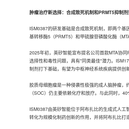
肿瘤治疗新选择：合成致死机制和PRMT5抑制剂
ISM0387的研发基础是合成致死机制，即两
基转移酶5（PRMT5）和甲硫腺苷磷酸化酶（M
2025年初，英矽智能宣布提名公司首款MTA协同
选择性和毒性问题，具有"同类最佳"潜力。ISM1
制剂打下基础，有望为中枢神经系统疾病提供创
胶质母细胞瘤是一种侵袭性极强的成人脑肿瘤，约
（SOC）仍主要依赖化疗和放疗。与此同时，40
ISM0387由英矽智能位于阿布扎比的生成式
转化为规模化制药创新的作用，并将阿布扎比打