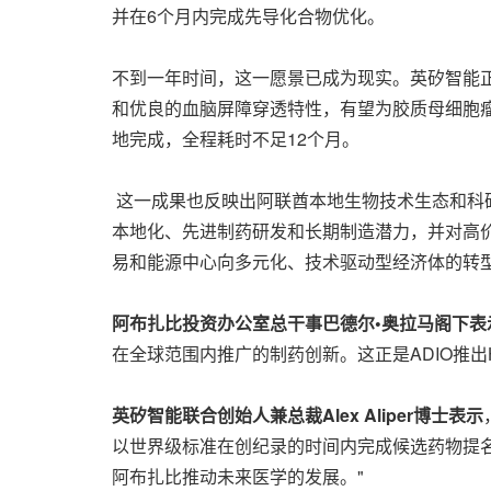
并在6个月内完成先导化合物优化。
不到一年时间，这一愿景已成为现实。英矽智能正式提名
和优良的血脑屏障穿透特性，有望为胶质母细胞
地完成，全程耗时不足12个月。
这一成果也反映出阿联酋本地生物技术生态和科研
本地化、先进制药研发和长期制造潜力，并对高
易和能源中心向多元化、技术驱动型经济体的转型
阿布扎比投资办公室总干事巴德尔•奥拉马阁下表
在全球范围内推广的制药创新。这正是ADIO推
英矽智能联合创始人兼总裁Alex Aliper博士表示
以世界级标准在创纪录的时间内完成候选药物提
阿布扎比推动未来医学的发展。"