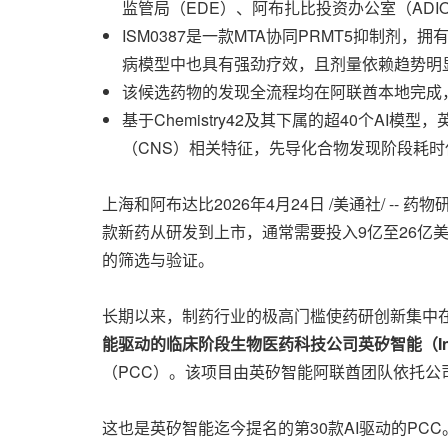
监管局（EDE）、阿布扎比投资办公室（ADI
ISM0387是一款MTA协同PRMT5抑制
病模型中也具有强劲疗效，且剂量依赖趋势明
该候选药物的发现全流程均在阿联酋本地完成
基于Chemistry42及其下属的超40个A
（CNS）相关特征，先导化合物发现阶段耗时
上海和阿布达比
2026年4月24日
/美通社/ --
款新药从研发到上市，通常需要投入9亿至26亿
的筛选与验证。
长期以来，制药行业的极高门槛使药研创新集中在
能驱动的临床阶段生物医药科技公司英矽智能（Insilic
（PCC）。该项目由英矽智能阿联酋团队依托公司
这也是英矽智能迄今提名的第30款AI驱动的PC