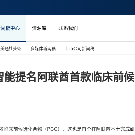
新闻稿中心
资源库
联系我们
美通社头条
多媒体新闻稿
上市公司新闻稿
国际消费电子展(CES)
汽车与交通
中国大陆
矽智能提名阿联酋首款临床前
投资并购
能源化工与环保
马来西亚
世界移动通信大会
教育与人力资源
澳大利亚
人工智能
体育
汉诺威工业博览会
广告营销传媒
第30款临床前候选化合物（PCC），这也是首个在阿联酋本土完