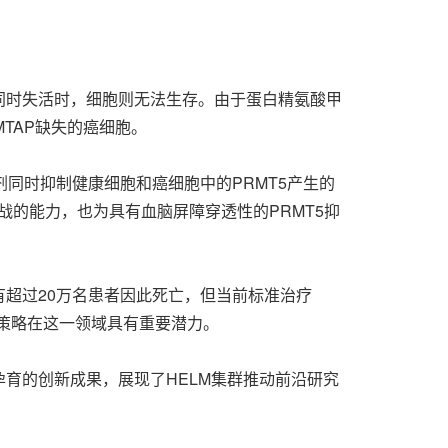
者同时失活时，细胞则无法生存。由于蛋白精氨酸甲
MTAP缺失的癌细胞。
抑制剂同时抑制健康细胞和癌细胞中的PRMT5产生的
战的能力，也为具有血脑屏障穿透性的PRMT5抑
有超过20万名患者因此死亡，但当前标准治疗
制策略在这一领域具有重要潜力。
孕育的创新成果，展现了HELM集群推动前沿研究