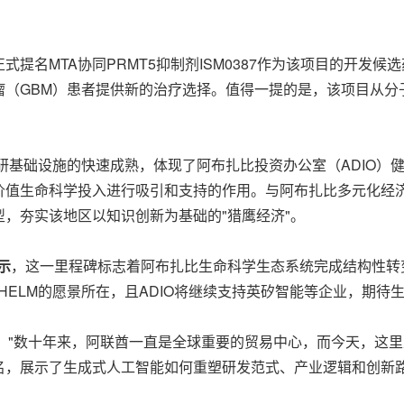
MTA协同PRMT5抑制剂ISM0387作为该项目的开发候选药物
瘤（GBM）患者提供新的治疗选择。值得一提的是，该项目从分
基础设施的快速成熟，体现了阿布扎比投资办公室（ADIO）健
价值生命科学投入进行吸引和支持的作用。与阿布扎比多元化经
，夯实该地区以知识创新为基础的"猎鹰经济"。
示
，这一里程碑标志着阿布扎比生命科学生态系统完成结构性转
出HELM的愿景所在，且ADIO将继续支持英矽智能等企业，期
，"数十年来，阿联酋一直是全球重要的贸易中心，而今天，这里正
名，展示了生成式人工智能如何重塑研发范式、产业逻辑和创新