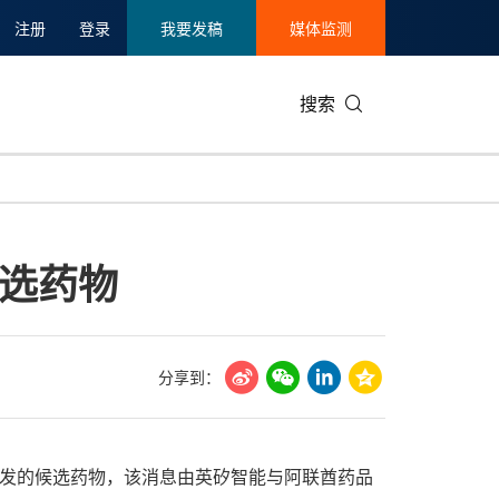
注册
登录
我要发稿
媒体监测
搜索
可持续发展
IT科技与互联网
日本
中国国际
零售业
韩国
候选药物
碳中和
娱乐时尚与艺术
新加坡
企业扩张
环境
泰国
新质生产力
健康与医疗制药
财报
农业与制
美国临床肿瘤学会(ASCO)
通信业
企业社会
旅游与酒
分享到：
世界杯
会展
中国国际
房地产建
成研发的候选药物，该消息由英矽智能与阿联酋药品