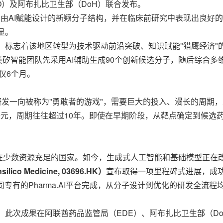
O）及阿布扎比卫生部（DoH）联合发布。
剂，拥有由AI赋能设计的新颖分子结构，并在临床前研究中表现出
显。
，标志着该地区转型为技术驱动前沿突破、知识赋能"猎鹰经济"
I模型，英矽智能团队先采用AI辅助生成90个创新候选分子，随后综
仅6个月。
 药物研发一向被称为"勇敢者的游戏"，需要巨大的投入、漫长的周
美元，周期往往超过10年。即使在早期阶段，从靶点确定到候选药
少数资源充足的国家。如今，生成式人工智能和基础模型正在改变这
o Medicine,
03696.HK
）
宣布取得一项里程碑式进展，成
专有的Pharma.AI平台完成，从分子设计到优化的研发全流
C。此次成果在阿联酋药品监管局（EDE）、阿布扎比卫生部（D