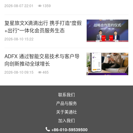
2026-08-07 22:01
1359
二是加码"星链计划"，大幅提升北美半挂车市场的增
复星旅文X滴滴出行 携手打造"度假
量业务；
+出行"一体化会员服务生态
2026-08-10 15:22
三是择机启动"欧洲半挂车星链计划"，建设横跨亚非
欧的新质半挂车生产力，构建横跨亚非欧的新质营销
ADFX 通过智能交易技术与客户导
力；
向创新推动全球增长
2026-08-10 09:15
465
四是迈向全球唯一全品类专用车领导者。扩大半挂车
和液罐车等存量业务的利基，拓展粉罐车、DTB搅拌
联系我们
车、DTB渣土车等增量业务，培育轿运车、侧帘车、
产品与服务
翼开车等变量业务，并构建EVRT/EVBT/EVHT的全
关于美通社
新商业模式；
加入我们
+86-010-59539500