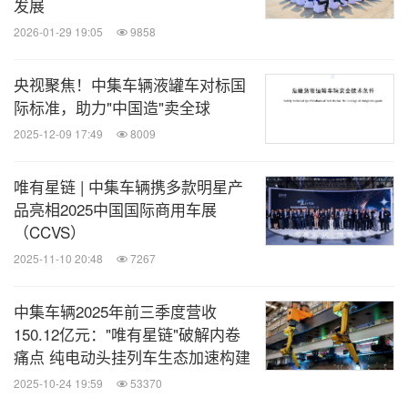
EV-RT ALFA
移动快充车的迭代开发，以适配多元化
发展
场景和客户的差异化需求。
2026-01-29 19:05
9858
央视聚焦！中集车辆液罐车对标国
与此同时，中集车辆全球首家EV-RT用户体验中心在
际标准，助力"中国造"卖全球
崇左落成。该体验中心不仅向社会各界和终端用户全
2025-12-09 17:49
8009
方位展示EV-RT生态圈的运行模式，更搭建起公司与
用户深度协同的产品共创平台，推动需求端与研发端
唯有星链 | 中集车辆携多款明星产
的高效联动。
品亮相2025中国国际商用车展
（CCVS）
2025-11-10 20:48
7267
中集车辆2025年前三季度营收
150.12亿元："唯有星链"破解内卷
痛点 纯电动头挂列车生态加速构建
2025-10-24 19:59
53370