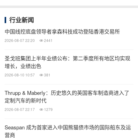
行业新闻
中国线控底盘领导者拿森科技成功登陆香港交易所
2026-08-07 22:20
2441
"星辰计划"战略牵引
未来锚定五大方向全面开拓
圣戈班集团上半年业绩公布：第二季度所有地区均实现
增长，业绩出色
立足"十五五"开局之年，中集车辆将在"星链计划"的
2026-08-10 10:57
381
基础上，坚定不移深化变革，正式启动"星辰计
划"（2026—2030），奋力在"十五五"时期实现公司
Thrupp & Maberly：历史悠久的英国客车制造商进入了
价值的跨越式提升。依托"星辰计划"战略牵引，公司
定制汽车的新时代
将重点向五大方向持续延伸拓展：
2026-08-07 22:17
1279
一是拓展"全价值链"曲线的边界，成为独一无二的全
Seaspan 成为首家进入中国熊猫债市场的国际船东及运
价值链运营者，大幅提升生产性服务的增量业务；
营商