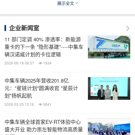
同时，持续积极扩展新能源产品的研发与销售，深化
展示全文
与主机厂在产品研发、制造、销售全价值链的合作。
企业新闻室
构建"EV-RT产品平台研究院"
EV-RT生态圈
之"车"和"站"取得突破
11 部门定调 40% 渗透率：新能源
重卡的下一条 "隐形基建"----中集车
辆汉诺威计划的卡位逻辑
2026年一季度，中集车辆明确了"EV-RT产品平台研
2026-06-18 08:37
1934
究院"的组织架构，从项目制运作向常设化、体系化
研发组织转型。
中集车辆2025年营收201.8亿
元："星链计划"圆满收官 "星辰计
划"扬帆起航
在EV-RT生态圈之"车"的研发方面，中集车辆正稳步
推进工程型纯电动头挂列车的试验验证，并全面启动
2026-03-25 13:16
5841
物流型电动挂车平台及对应纯电动头挂列车车型的正
中集车辆全球首家EV-RT体验中心
向开发。在"站"的方面，中集车辆同步开展多形态
盛大开业 助力崇左智能物流高质量
+