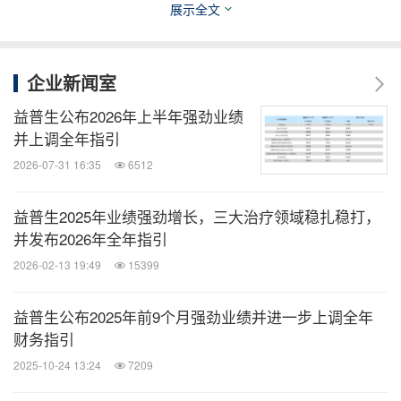
需求。
展示全文
益普生
-
有关前瞻性声明的警示说明
企业新闻室
益普生公布2026年上半年强劲业绩
本文件中包含的前瞻性声明、目标与预期，基于益普
并上调全年指引
生的管理战略、当前观点及假设。这些声明涉及已知
2026-07-31 16:35
6512
和未知的风险与不确定性，可能导致实际结果、绩效
或事件与本文件所述情况产生重大差异。上述所有风
益普生2025年业绩强劲增长，三大治疗领域稳扎稳打，
险因素均可能影响益普生未来达成财务目标的能力，
并发布2026年全年指引
而这些目标是基于当前可获取信息并假设宏观经济环
2026-02-13 19:49
15399
境相对稳定的前提下设定的。本文件中使用的"相
益普生公布2025年前9个月强劲业绩并进一步上调全年
信""预计""期望"等词语，以及其他类似表达，旨在识
财务指引
别前瞻性声明，包括益普生对未来事项（如监管递交
2025-10-24 13:24
7209
与审批结果等）的预期。此外，本文件所述目标并未