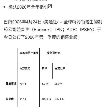
[2]
确认2026年全年指引
巴黎
2026年4月24日
/美通社/ -- 全球特药领域生物制
药公司益普生（Euronext：IPN；ADR：IPSEY）于
今日公布了2026年第一季度的销售业绩。
2026
年第一季度
变化百分比
百万欧元
实际
固定汇率
肿瘤领域
707.5
8.0 %
13.0 %
罕见病
147.1
109.1 %
125.4 %