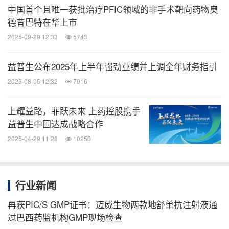
考虑外部增长的假设或潜在的未来并购交易，这些因
中国首个且唯一获批治疗PFIC领域的非手术靶向药物奥
素可能导致相关指标发生变化。这些目标基于益普生
德昔巴特在华上市
认为合理的数据和假设，同时依赖于未来可能发生的
2025-09-29 12:33
5743
情况，而非完全依赖于历史数据。受若干风险与不确
益普生公布2025年上半年强劲业绩并上调全年财务指引
定性影响，实际结果可能与相关指标产生显著偏差，
2025-08-05 12:32
7916
例如某些在早期开发或临床阶段具有前景的药物，最
终可能因监管或市场竞争原因未能上市或未达成商业
上耀益路，菲跃未来 上药控股携手
目标。益普生需应对，或可能需要应对仿制药带来的
益普生中国达成战略合作
竞争，这可能导致市场份额流失。此外，研发过程包
2025-04-29 11:28
10250
含多个阶段，每一阶段均存在益普生未能达成目标、
甚至被迫终止已投入大量资源的项目的重大风险。因
此，益普生无法保证在临床前阶段取得的积极结果一
行业新闻
定能在后续临床试验中得到验证，也无法保证临床试
再获PIC/S GMP证书：迈威生物两款地舒单抗注射液通
验结果足以证明相关药物的安全性与有效性。产品是
过巴西药监机构GMP现场检查