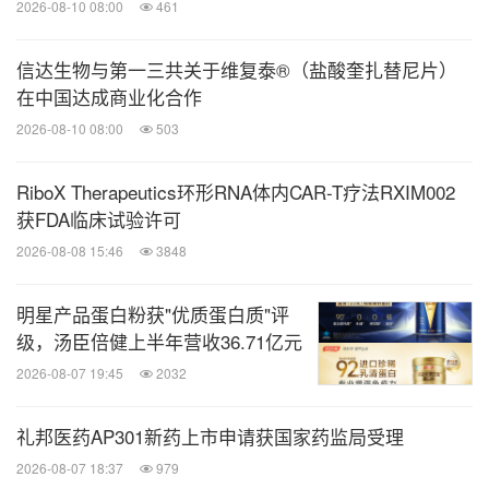
否能获得监管批准，或是否能在市场上取得商业成
2026-08-10 08:00
461
功，也无法作出保证。若基本假设出现偏差，或风险
信达生物与第一三共关于维复泰®（盐酸奎扎替尼片）
与不确定性成为现实，则实际结果可能与前瞻性声明
在中国达成商业化合作
存在重大差异。其他可能影响公司经营的风险与不确
2026-08-10 08:00
503
定性还包括（但不限于）：行业整体状况与竞争格
局、宏观经济因素（包括利率和汇率波动）、医药监
RiboX Therapeutics环形RNA体内CAR-T疗法RXIM002
管政策与医疗立法影响、全球控费趋势、竞争对手的
获FDA临床试验许可
技术进步与新药/专利的取得、创新药物研发过程中
2026-08-08 15:46
3848
固有的挑战（包括获取监管批准）、益普生对未来市
明星产品蛋白粉获"优质蛋白质"评
场的判断能力、生产延误或困难、国际金融不稳定性
级，汤臣倍健上半年营收36.71亿元
及主权风险、益普生对专利及创新药物其他保护机制
2026-08-07 19:45
2032
的依赖、以及可能遭遇的诉讼（包括专利及合规诉
讼）。此外，益普生在部分药品的开发和商业化中依
礼邦医药AP301新药上市申请获国家药监局受理
赖第三方合作伙伴，这些合作关系可能产生大额特许
2026-08-07 18:37
979