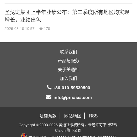
权收入。但相关方若行为不当，可能对益普生的业务
圣戈班集团上半年业绩公布：第二季度所有地区均实现
和财务结果造成不利影响。益普生无法保证其合作伙
增长，业绩出色
伴将全面履约，也可能无法从合作协议中获得预期收
2026-08-10 10:57
170
益。若合作方违约，可能导致公司营收低于预期，对
公司业务、财务状况或运营表现造成负面影响。除非
适用法律另有要求，益普生明确声明无义务更新或修
联系我们
产品与服务
订本新闻稿中的任何前瞻性声明、目标或预测，以反
关于美通社
映相关假设或条件的变化。益普生的业务亦受其向法
加入我们
国金融市场管理局（Autorité des Marchés
+86-010-59539500
Financiers）提交的注册文件中所述的风险因素影
info@prnasia.com
响。上述风险与不确定性并非详尽无遗，建议读者查
阅益普生官网
ipsen.com
最新发布的通用注册文件。
法律条款
网站地图
RSS
官网
ipsen.com
Copyright © 2003-2026 美通社版权所有，未经许可不得转载.
Cision
旗下公司.